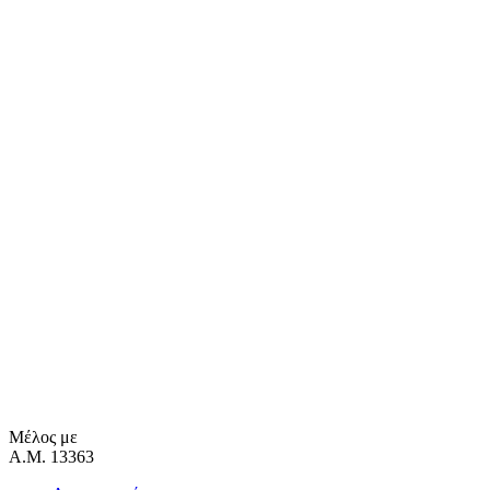
Μέλος με
Α.Μ. 13363