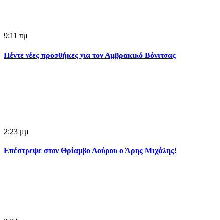
9:11 πμ
Πέντε νέες προσθήκες για τον Αμβρακικό Βόνιτσας
2:23 μμ
Επέστρεψε στον Θρίαμβο Λούρου ο Άρης Μιχάλης!