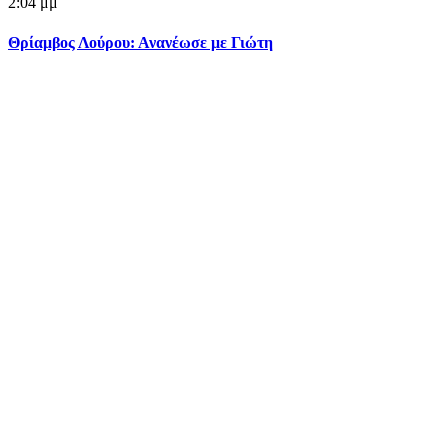
2:04 μμ
Θρίαμβος Λούρου: Ανανέωσε με Γιώτη