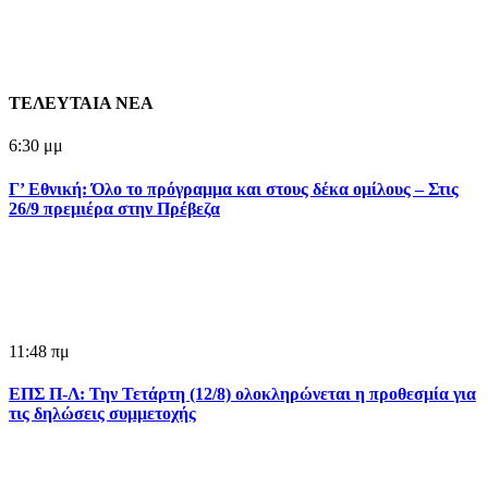
ΤΕΛΕΥΤΑΙΑ ΝΕΑ
6:30 μμ
Γ’ Εθνική: Όλο το πρόγραμμα και στους δέκα ομίλους – Στις
26/9 πρεμιέρα στην Πρέβεζα
11:48 πμ
ΕΠΣ Π-Λ: Την Τετάρτη (12/8) ολοκληρώνεται η προθεσμία για
τις δηλώσεις συμμετοχής