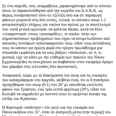
Σε ένα παιχνίδι, που, αναμφίβολα, χαρακτηρίστηκε από το σύνολο
όσων το παρακολούθησαν από την κερκίδα του Δ.Α.Κ.Κ. ως
άκρως συναρπαστικό τόσο σε εξέλιξη όσο και σε παραγωγή
φάσεων μπροστά στις δύο εστίες, τελικά, το ισόπαλο σκορ 1-1
αντικατοπτρίζει πλήρως την εικόνα του αγώνα, με το αποτέλεσμά
του- κατά γενική ομολογία- να κρίνεται δίκαιο, αλλά να δίνει
«ελαφρυντικά» στους «γουναράδες», οι οποίοι- πλην των
σημαντικότατων προβλημάτων που είχαν να αντιμετωπίσουν από
απουσίες τεσσάρων ποδοσφαιριστών τους- είδαν τους αντιπάλους
τους να κάνουν για πρώτη φορά στο τρέχον πρωτάθλημα μια
σπουδαία εμφάνιση και να τους βάζουν «δύσκολα», σε ό, τι,
φυσικά, είχε να κάνει με την επιθυμία των παικτών του Νίκου
Εμμανουηλίδη να συνεχίσουν να διαβαίνουν στον νικηφόρο δρόμο
που χάραξαν στις τελευταίες δύο αγωνιστικές.
Αναφορικά, τώρα, με τη διακύμανση του σκορ και τις ευκαιρίες
που καταγράφηκαν στο παιχνίδι, αλήθεια είναι, ότι οι Επτανήσιοι
προηγήθηκαν στο σκορ (0-1) στο 26’ με απευθείας εκτέλεση
φάουλ του Τριάντου, ενώ τρία λεπτά αργότερα (29’), είδαν τον
Κολοβό να σημαδεύει με κοντινό σουτ το οριζόντιο δοκάρι της
εστίας του Κράτσιου.
Η Καστοριά «απάντησε» στο γκολ και την ευκαιρία του
Πανλευκάδιου στο 32’, όταν σε ανατροπή μέσα στην περιοχή του