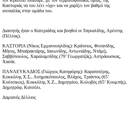
τον Κράτσιο πλάσαρε, με τον τερματοφύλακα, όμως, της
Καστοριάς να του λέει «όχι» και να χαρίζει τον βαθμό της
ισοπαλίας στην ομάδα του.
Διαιτητής ήταν ο Κατεριάδης και βοηθοί οι Ταγκαλίδης, Αρέστης
(Πέλλας).
ΚΑΣΤΟΡΙΑ (Νίκος Εμμανουηλίδης): Κράτσιος, Φυτανίδης,
Μήνος, Μπαϊρακτάρης, Ιασωνίδης, Αντωνιάδης, Ντάμζι,
Σαββόπουλος, Χαραλαμπίδης (79’ Γεωργατζάς), Αστράουσκας,
Χασάι.
ΠΑΝΛΕΥΚΑΔΙΟΣ (Γιώργος Κατηφόρης): Καραπιπέρης,
Κοκκόλης Χ.Σ., Ασημακόπουλος, Βλάχος, Τριάντος (65’
Κούτσικος), Κοκκόλης Χ.Ζ., Δημητρίου, Κολοβός (65’ Κουμπής),
Δημητρόφ, Kατσόλι.
Δαμιανός Δέλλιος