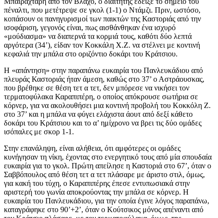
Μπαϊραχτάρη από τον Βλάχο, ο διαιτητής έδειξε το σημείο του
πέναλτι, που μετέτρεψε σε γκολ (1-1) ο Ντάμζι. Πριν, ωστόσο,
κοπάσουν οι πανηγυρισμοί των παικτών της Καστοριάς από την
ισοφάριση, γεγονός είναι, πως αισθάνθηκαν ένα ισχυρό
«μούδιασμα» να διαπερνά τα κορμιά τους, καθότι δύο λεπτά
αργότερα (34’), είδαν τον Κοκκάλη X.Ζ. να στέλνει με κοντινή
κεφαλιά την μπάλα στο οριζόντιο δοκάρι του Κράτσιου.
Η «απάντηση» στην παραπάνω ευκαιρία του Πανλευκάδιου από
πλευράς Καστοριάς ήταν άμεση, καθώς στο 37’ ο Αστράουσκας,
που βρέθηκε σε θέση τετ α τετ, δεν μπόρεσε να νικήσει τον
τερματοφύλακα Καραπιπέρη, ο οποίος απόκρουσε σωτήρια σε
κόρνερ, για να ακολουθήσει μια κοντινή προβολή του Κοκκόλη Ζ.
στο 37’ και η μπάλα να φύγει ελάχιστα άουτ από δεξί κάθετο
δοκάρι του Κράτσιου και το α’ ημίχρονο να βρει τις δύο ομάδες
ισόπαλες με σκορ 1-1.
Στην επανάληψη, είναι αλήθεια, ότι αμφότερες οι ομάδες
κυνήγησαν τη νίκη, έχοντας στο ενεργητικό τους από μία σπουδαία
ευκαιρία για το γκολ. Πρώτη απείλησε η Καστοριά στο 67’, όταν ο
Σαββόπουλος από θέση τετ α τετ πλάσαρε με άριστο στιλ, όμως,
για κακή του τύχη, ο Καραπιπέρης έπεσε εντυπωσιακά στην
αριστερή του γωνία αποκρούοντας την μπάλα σε κόρνερ. Η
ευκαιρία του Πανλευκάδιου, για την οποία έγινε λόγος παραπάνω,
καταγράφηκε στο 90’+2’, όταν ο Κούτσικος μόνος απέναντι από