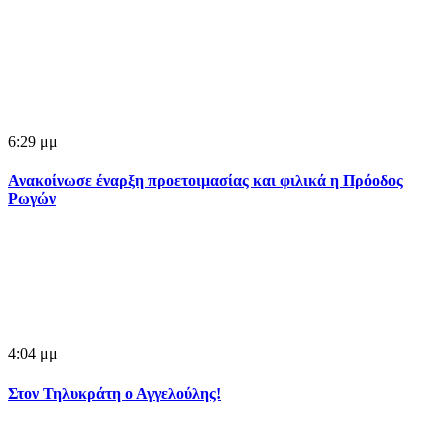
6:29 μμ
Ανακοίνωσε έναρξη προετοιμασίας και φιλικά η Πρόοδος
Ρωγών
4:04 μμ
Στον Τηλυκράτη ο Αγγελούλης!