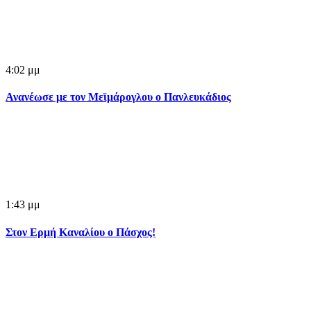
4:02 μμ
Ανανέωσε με τον Μεϊμάρογλου ο Πανλευκάδιος
1:43 μμ
Στον Ερμή Καναλίου ο Πάσχος!