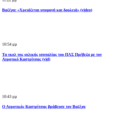
Βαζέχα: «Χρειάζεται υπομονή και δουλειά» (video)
10:54 μμ
Τα γκολ της φιλικής ισοπαλίας του ΠΑΣ Πρέβεζα με τον
Αγροτικό Καστρίτσας (vid)
10:43 μμ
Ο Αγροτικός Καστρίτσας βράβευσε τον Βαζέχα