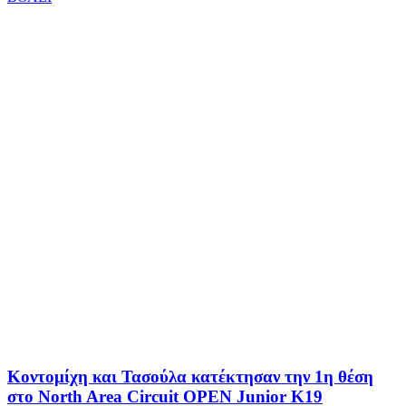
Κοντομίχη και Τασούλα κατέκτησαν την 1η θέση
στο North Area Circuit OPEN Junior K19