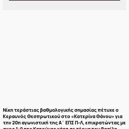
Νίκη τεράστιας βαθμολογικής σημασίας πέτυχε ο
Κεραυνός Θεσπρωτικού στο «Κατερίνα Θάνου» για
την 20η αγωνιστική της Α΄ ΕΠΣ Π-Λ, επικρατώντας με
σκορ 1-0 της Κατούνας χάρη σε τέρμα του Βασίλη