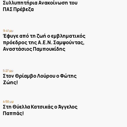
Συλλυπητήρια Ανακοίνωση του
ΠΑΣ Πρέβεζα
9:41 μμ
Έφυγε από τη ζωή ο εμβληματικός
πρόεδρος της Α.Ε.Ν. Σαμψούντας,
Αναστάσιος Παμπουκίδης
5:27 μμ
Στον Θρίαμβο Λούρου ο Φώτης
Ζώης!
4:50 μμ
Στη Θύελλα Κατσικάς ο Άγγελος
Παππάς!