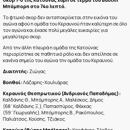
Μπόμπορη στο 74ο λεπτό.
Το φτωχό σκορ δεν ανταποκρίνεται στην εικόνα του
αγώνα αφού η ομάδα του Κεραυνού ήταν καλύτερη σε όλο
τον αγώνα και έχασε πολύ μεγάλες ευκαιρίες για
μεγαλύτερο σκορ.
Από την άλλη πλευρά η ομάδα της Κατούνας
περιορίστηκε σε παθητικό ρόλο και δεν απείλησε σε
κανένα σημείο του αγώνα την ομάδα του Κεραυνού.
Διαιτητής:
Ζιώγας
Βοηθοί:
Λάζαρης-Χουλιάρας
Κεραυνός Θεσπρωτικού (Ανδριανός Παπαδήμας):
Καλδάνης Θ., Μπόμπορης Α., Μαλέσκος, Δήμος
(68΄Καλδάνης Ξ.), Παπασπύρος, Φέκκας
(59΄Γεωργαλής), Μπόμπορης Β., Ρακόπουλος,
Παλιάτσος, Κούσης, Τζιάκος.
Κατούνα (Φώτης Μπάλτσας):
Καρφάκης, Σέρβος,