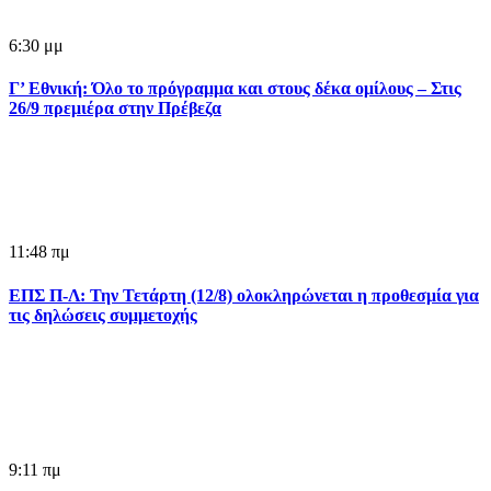
6:30 μμ
Γ’ Εθνική: Όλο το πρόγραμμα και στους δέκα ομίλους – Στις
26/9 πρεμιέρα στην Πρέβεζα
11:48 πμ
ΕΠΣ Π-Λ: Την Τετάρτη (12/8) ολοκληρώνεται η προθεσμία για
τις δηλώσεις συμμετοχής
9:11 πμ