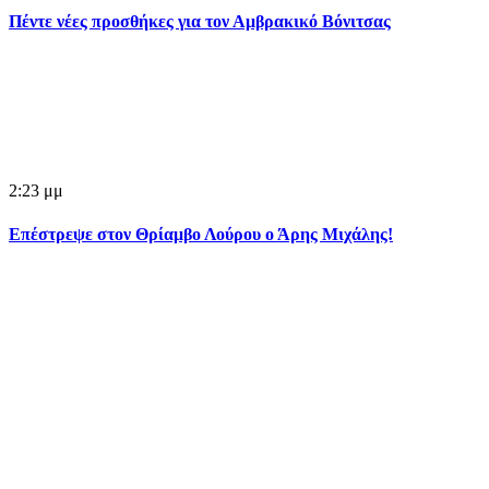
Πέντε νέες προσθήκες για τον Αμβρακικό Βόνιτσας
2:23 μμ
Επέστρεψε στον Θρίαμβο Λούρου ο Άρης Μιχάλης!