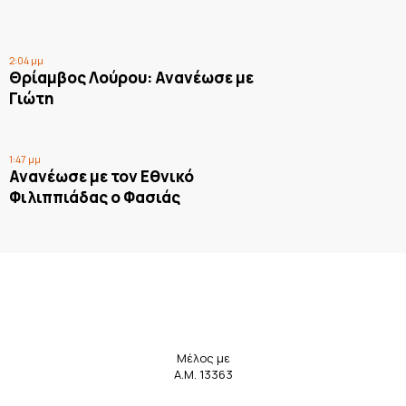
2:04 μμ
Θρίαμβος Λούρου: Ανανέωσε με
Γιώτη
1:47 μμ
Ανανέωσε με τον Εθνικό
Φιλιππιάδας ο Φασιάς
Μέλος με
Α.Μ. 13363