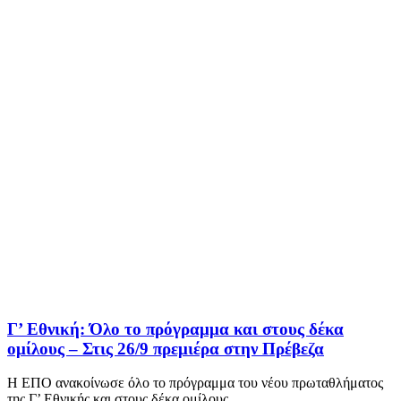
Γ’ Εθνική: Όλο το πρόγραμμα και στους δέκα
ομίλους – Στις 26/9 πρεμιέρα στην Πρέβεζα
Η ΕΠΟ ανακοίνωσε όλο το πρόγραμμα του νέου πρωταθλήματος
της Γ’ Εθνικής και στους δέκα ομίλους....