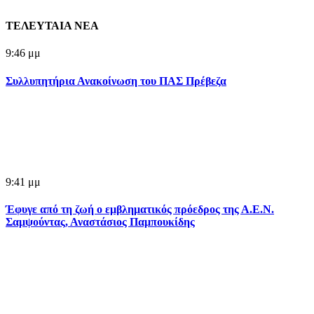
ΤΕΛΕΥΤΑΙΑ ΝΕΑ
9:46 μμ
Συλλυπητήρια Ανακοίνωση του ΠΑΣ Πρέβεζα
9:41 μμ
Έφυγε από τη ζωή ο εμβληματικός πρόεδρος της Α.Ε.Ν.
Σαμψούντας, Αναστάσιος Παμπουκίδης