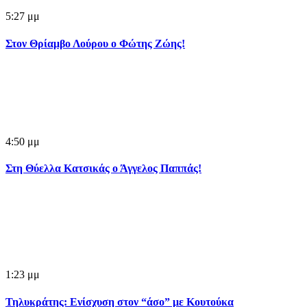
5:27 μμ
Στον Θρίαμβο Λούρου ο Φώτης Ζώης!
4:50 μμ
Στη Θύελλα Κατσικάς ο Άγγελος Παππάς!
1:23 μμ
Τηλυκράτης: Ενίσχυση στον “άσο” με Κουτούκα