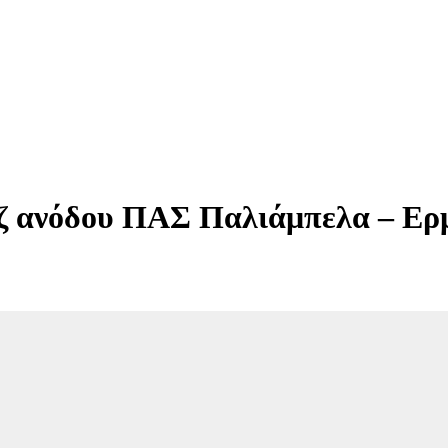
άζ ανόδου ΠΑΣ Παλιάμπελα – Ερ