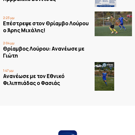
2:23 μμ
Επέστρεψε στον Θρίαμβο Λούρου
ο Άρης Μιχάλης!
2:04 μμ
Θρίαμβος Λούρου: Ανανέωσε με
Γιώτη
1:47 μμ
Ανανέωσε με τον Εθνικό
Φιλιππιάδας ο Φασιάς