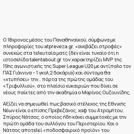
Ο 18χρονος μέσος του Παναθηναϊκού, σύμφωνα με
πληροφορίες του atpreveza.gr, «ανεβάζει στροφές»
συνεχώς στα τελευταία ματς (δεν είναι τυχαίο ότι η
ιστοσελίδα talentabout.gr τον χαρακτηρίζει MVP της
19ης αγωνιστικής της Super League U20 με αντίπαλο τον
ΠΑΣ Γιάννινα – 1 γκολ,2 δοκάρια) και σύντομα θα
«χτυπήσει» την… πόρτα της πρώτης ομάδας του
«Τριφυλλιού», στο πλαίσιο ευκαιριών που δίνει σε
νέους παίκτες από την ακαδημία ο Μαρίνος Ουζουνίδης.
Αξίζει να σημειωθεί πως βασικό στέλεχος της Εθνικής
Νέων είναι ο επίσης Πρεβεζάνος, χαφ του Ατρομήτου,
Σπύρος Νάτσος, ο οποίος ήδη κάνει συμμετοχές με την
πρώτη ομάδα του συλλόγου του Περιστερίου. Και ο
Νάτσος αποτελεί «ποδοσφαιρικό προϊόν» του