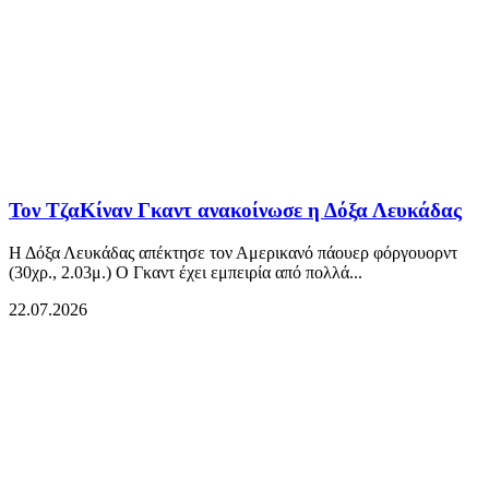
Τον ΤζαΚίναν Γκαντ ανακοίνωσε η Δόξα Λευκάδας
Η Δόξα Λευκάδας απέκτησε τον Αμερικανό πάουερ φόργουορντ
(30χρ., 2.03μ.) Ο Γκαντ έχει εμπειρία από πολλά...
22.07.2026