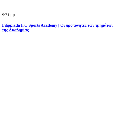
9:31 μμ
Filippiada F.C Sports Academy | Οι προπονητές των τμημάτων
της Ακαδημίας