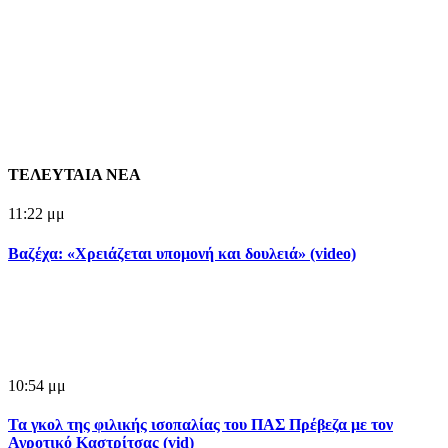
ΤΕΛΕΥΤΑΙΑ ΝΕΑ
11:22 μμ
Βαζέχα: «Χρειάζεται υπομονή και δουλειά» (video)
10:54 μμ
Τα γκολ της φιλικής ισοπαλίας του ΠΑΣ Πρέβεζα με τον
Αγροτικό Καστρίτσας (vid)