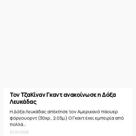
Τον ΤζαΚίναν Γκαντ ανακοίνωσε η Δόξα
Λευκάδας
Η Δόξα Λευκάδας απέκτησε τον Αμερικανό πάουερ
φόργουορντ (30χρ., 2.03μ.) Ο Γκαντ έχει εμπειρία από
πολλά...
22.07.2026