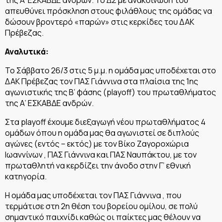
απευθύνει πρόσκληση στους φιλάθλους της ομάδας να
δώσουν βροντερό «παρών» στις κερκίδες του ΔΑΚ
Πρέβεζας.
Αναλυτικά:
Το Σάββατο 26/3 στις 5 μ.μ. η ομάδα μας υποδέχεται στο
ΔΑΚ Πρέβεζας τον ΠΑΣ Γιάννινα στα πλαίσια της 1ης
αγωνιστικής της Β’ φάσης (playoff) του πρωταθλήματος
της Α’ ΕΣΚΑΒΔΕ ανδρών.
Στα playoff έχουμε διεξαγωγή νέου πρωταθλήματος 4
ομάδων όπου η ομάδα μας θα αγωνιστεί σε διπλούς
αγώνες (εντός – εκτός) με τον Βίκο Ζαγοροχώρια
Ιωαννίνων , ΠΑΣ Γιάννινα και ΠΑΣ Ναυπάκτου, με τον
πρωταθλητή να κερδίζει την άνοδο στην Γ’ εθνική
κατηγορία.
Η ομάδα μας υποδέχεται τον ΠΑΣ Γιάννινα , που
τερμάτισε στη 2η θέση του βορείου ομίλου, σε πολύ
σημαντικό παιχνίδι καθώς οι παίκτες μας θέλουν να