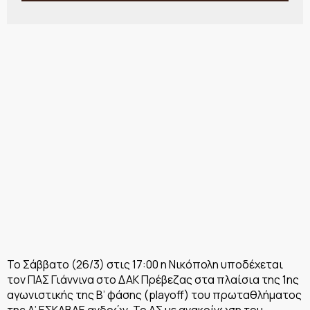
To Σάββατο (26/3) στις 17:00 η Νικόπολη υποδέχεται
τον ΠΑΣ Γιάννινα στο ΔΑΚ Πρέβεζας στα πλαίσια της 1ης
αγωνιστικής της Β’ φάσης (playoff) του πρωταθλήματος
της Α’ ΕΣΚΑΒΔΕ ανδρών. Το ΔΣ με ανακοίνωση του