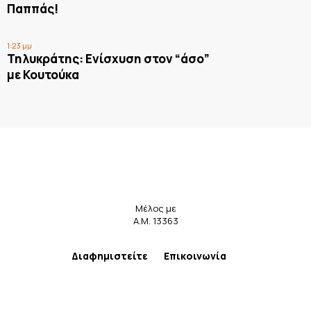
Παππάς!
1:23 μμ
Τηλυκράτης: Ενίσχυση στον “άσο”
με Κουτούκα
Μέλος με
Α.Μ. 13363
Διαφημιστείτε
Επικοινωνία