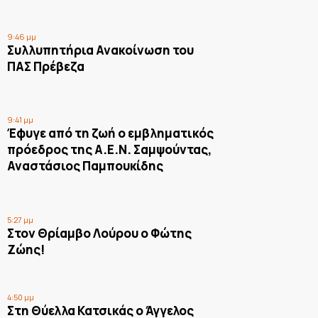
9:46 μμ
Συλλυπητήρια Ανακοίνωση του
ΠΑΣ Πρέβεζα
9:41 μμ
Έφυγε από τη ζωή ο εμβληματικός
πρόεδρος της Α.Ε.Ν. Σαμψούντας,
Αναστάσιος Παμπουκίδης
5:27 μμ
Στον Θρίαμβο Λούρου ο Φώτης
Ζώης!
4:50 μμ
Στη Θύελλα Κατσικάς ο Άγγελος