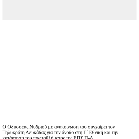
Ο Οδυσσέας Νυδριού με ανακοίνωση του συγχαίρει τον
Τηλυκράτη Λευκάδας για την άνοδο στη Γ΄ Εθνική και την
κατάκτηση του πρωταθλήματος της ΕΠΣ Π-Λ.