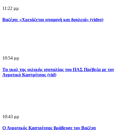
11:22 μμ
Βαζέχα: «Χρειάζεται υπομονή και δουλειά» (video)
10:54 μμ
Τα γκολ της φιλικής ισοπαλίας του ΠΑΣ Πρέβεζα με τον
Αγροτικό Καστρίτσας (vid)
10:43 μμ
Ο Αγροτικός Καστρίτσας βράβευσε τον Βαζέχα