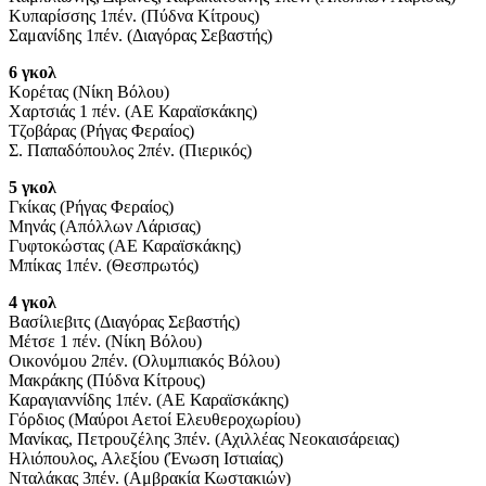
Κυπαρίσσης 1πέν. (Πύδνα Κίτρους)
Σαμανίδης 1πέν. (Διαγόρας Σεβαστής)
6 γκολ
Κορέτας (Νίκη Βόλου)
Χαρτσιάς 1 πέν. (ΑΕ Καραϊσκάκης)
Τζοβάρας (Ρήγας Φεραίος)
Σ. Παπαδόπουλος 2πέν. (Πιερικός)
5 γκολ
Γκίκας (Ρήγας Φεραίος)
Μηνάς (Απόλλων Λάρισας)
Γυφτοκώστας (ΑΕ Καραϊσκάκης)
Μπίκας 1πέν. (Θεσπρωτός)
4 γκολ
Βασίλιεβιτς (Διαγόρας Σεβαστής)
Μέτσε 1 πέν. (Νίκη Βόλου)
Οικονόμου 2πέν. (Ολυμπιακός Βόλου)
Μακράκης (Πύδνα Κίτρους)
Καραγιαννίδης 1πέν. (ΑΕ Καραϊσκάκης)
Γόρδιος (Μαύροι Αετοί Ελευθεροχωρίου)
Μανίκας, Πετρουζέλης 3πέν. (Αχιλλέας Νεοκαισάρειας)
Ηλιόπουλος, Αλεξίου (Ένωση Ιστιαίας)
Νταλάκας 3πέν. (Αμβρακία Κωστακιών)