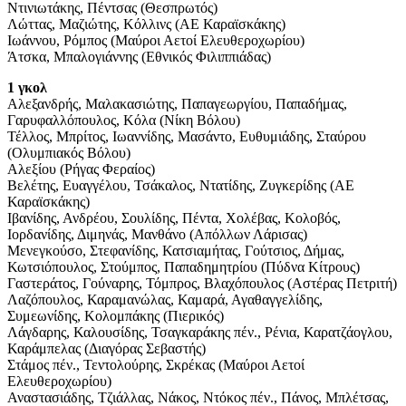
Ντινιωτάκης, Πέντσας (Θεσπρωτός)
Λώττας, Μαζιώτης, Κόλλινς (ΑΕ Καραϊσκάκης)
Ιωάννου, Ρόμπος (Μαύροι Αετοί Ελευθεροχωρίου)
Άτσκα, Μπαλογιάννης (Εθνικός Φιλιππιάδας)
1 γκολ
Αλεξανδρής, Μαλακασιώτης, Παπαγεωργίου, Παπαδήμας,
Γαρυφαλλόπουλος, Κόλα (Νίκη Βόλου)
Τέλλος, Μπρίτος, Ιωαννίδης, Μασάντο, Ευθυμιάδης, Σταύρου
(Ολυμπιακός Βόλου)
Αλεξίου (Ρήγας Φεραίος)
Βελέτης, Ευαγγέλου, Τσάκαλος, Ντατίδης, Ζυγκερίδης (ΑΕ
Καραϊσκάκης)
Ιβανίδης, Ανδρέου, Σουλίδης, Πέντα, Χολέβας, Κολοβός,
Ιορδανίδης, Διμηνάς, Μανθάνο (Απόλλων Λάρισας)
Μενεγκούσο, Στεφανίδης, Κατσιαμήτας, Γούτσιος, Δήμας,
Κωτσιόπουλος, Στούμπος, Παπαδημητρίου (Πύδνα Κίτρους)
Γαστεράτος, Γούναρης, Τόμπρος, Βλαχόπουλος (Αστέρας Πετριτή)
Λαζόπουλος, Καραμανώλας, Καμαρά, Αγαθαγγελίδης,
Συμεωνίδης, Κολομπάκης (Πιερικός)
Λάγδαρης, Καλουσίδης, Τσαγκαράκης πέν., Ρένια, Καρατζάογλου,
Καράμπελας (Διαγόρας Σεβαστής)
Στάμος πέν., Τεντολούρης, Σκρέκας (Μαύροι Αετοί
Ελευθεροχωρίου)
Αναστασιάδης, Τζιάλλας, Νάκος, Ντόκος πέν., Πάνος, Μπλέτσας,