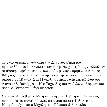
13 γκολ σημειώθηκαν κατά την 22η αγωνιστική του
πρωταθλήματος Γ’ Εθνικής στον 2ο όμιλο, χωρίς όμως ν’ αλλάξουν
οι τέσσερις πρώτες θέσεις των σκόρερ. Συγκεκριμένα ο Κώστας
Φλίγκος βρίσκεται σταθερά πρώτος στην κορυφή του πίνακα των
σκόρερ με 18 γκολ. Στα 11 γκολ παρέμεινε ο Δεμηρτζόγλου του
Διαγόρα Σεβαστής, στα 10 ο Σαχινίδης του Απόλλωνα Λάρισας και
στα 9 ο Σέττος του Ρήγα Φεραίου.
Στα 8 γκολ ανέβηκε ο Μακρυγιάννης του Τηλυκράτη Λευκάδας
που πέτυχε το μοναδικό γκολ της αναμέτρησης Τηλυκράτης –
Νίκη, όσα έχει και ο Μιχάλης του Εθνικού Φιλιππιάδας.