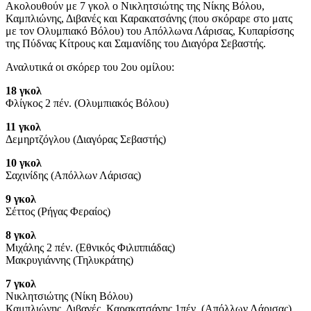
Ακολουθούν με 7 γκολ ο Νικλητσιώτης της Νίκης Βόλου,
Καμπλιώνης, Διβανές και Καρακατσάνης (που σκόραρε στο ματς
με τον Ολυμπιακό Βόλου) του Απόλλωνα Λάρισας, Κυπαρίσσης
της Πύδνας Κίτρους και Σαμανίδης του Διαγόρα Σεβαστής.
Αναλυτικά οι σκόρερ του 2ου ομίλου:
18 γκολ
Φλίγκος 2 πέν. (Ολυμπιακός Βόλου)
11 γκολ
Δεμηρτζόγλου (Διαγόρας Σεβαστής)
10 γκολ
Σαχινίδης (Απόλλων Λάρισας)
9 γκολ
Σέττος (Ρήγας Φεραίος)
8 γκολ
Μιχάλης 2 πέν. (Εθνικός Φιλιππιάδας)
Μακρυγιάννης (Τηλυκράτης)
7 γκολ
Νικλητσιώτης (Νίκη Βόλου)
Καμπλιώνης, Διβανές, Καρακατσάνης 1πέν. (Απόλλων Λάρισας)