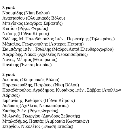
3 γκολ
Ναουμίδης (Νίκη Βόλου)
Αναστασίου (Ολυμπιακός Βόλου)
Μπενίσκος (Διαγόρας Σεβαστής)
Κιπτίου (Ρήγας Φεραίος)
Ντόσης (Πύδνα Κίτρους)
Σιδέρης, Μ. Παπαδόπουλος 1πέν., Περιστέρης (Τηλυκράτης)
Μάμαλος, Γεωργοπάλης (Αστέρας Πετριτή)
Σιαμπάνης 1πέν., Τσιώλης (Μαύροι Αετοί Ελευθεροχωρίου)
Λαζαρίδης, Νάκας (Αχιλλέας Νεοκαισαίρειας)
Νόνης, Μέμμος (Θεσπρωτός)
Πανάκης (Ένωση Ιστιαίας)
2 γκολ
Δωματάς (Ολυμπιακός Βόλου)
Παρασκευαΐδης, Πετράκος (Νίκη Βόλου)
Παπαδόπουλος, Αγρόδημος, Κυριάκος 1πέν., Σάββας (Απόλλων
Λάρισας)
Ιορδανίδης, Καθάριος (Πύδνα Κίτρους)
Δαδάκος (Αχιλλέας Νεοκαισάρειας)
Σπαθής 2πέν. (Ρήγας Φεραίος)
Μυλωνάς, Γεωργίου (Διαγόρας Σεβαστής)
Μπαλαδήμας, Παππάς (Αμβρακία Κωστακιών)
Στεργίου, Νικολέτος (Ένωση Ιστιαίας)