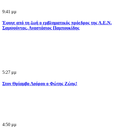
9:41 μμ
Έφυγε από τη ζωή ο εμβληματικός πρόεδρος της Α.Ε.Ν.
Σαμψούντας, Αναστάσιος Παμπουκίδης
5:27 μμ
Στον Θρίαμβο Λούρου ο Φώτης Ζώης!
4:50 μμ