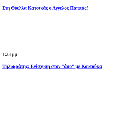
Στη Θύελλα Κατσικάς ο Άγγελος Παππάς!
1:23 μμ
Τηλυκράτης: Ενίσχυση στον “άσο” με Κουτούκα