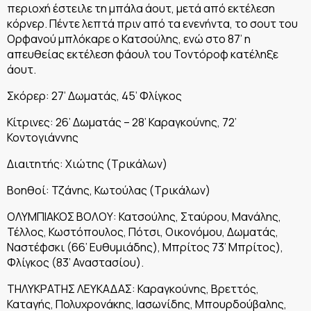
περιοχή έστειλε τη μπάλα άουτ, μετά από εκτέλεση
κόρνερ. Πέντε λεπτά πριν από τα ενενήντα, το σουτ του
Ορφανού μπλόκαρε ο Κατσούλης, ενώ στο 87’ η
απευθείας εκτέλεση φάουλ του Τοντόροφ κατέληξε
άουτ.
Σκόρερ: 27’ Δωματάς, 45’ Φλίγκος
Κίτρινες: 26’ Δωματάς – 28’ Καραγκούνης, 72’
Κοντογιάννης
Διαιτητής: Χιώτης (Τρικάλων)
Βοηθοί: Τζάνης, Κωτούλας (Τρικάλων)
ΟΛΥΜΠΙΑΚΟΣ ΒΟΛΟΥ: Κατσούλης, Σταύρου, Μανάλης,
Τέλλος, Κωστόπουλος, Πότσι, Οικονόμου, Δωματάς,
Ναστέφσκι (66’ Ευθυμιάδης), Μπρίτος 73’ Μπρίτος),
Φλίγκος (83’ Αναστασίου).
ΤΗΛΥΚΡΑΤΗΣ ΛΕΥΚΑΔΑΣ: Καραγκούνης, Βρεττός,
Καταγής, Πολυχρονάκης, Ιασωνίδης, Μπουρδούβαλης,