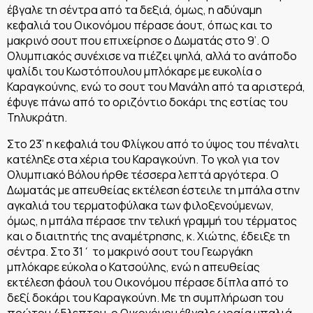
έβγαλε τη σέντρα από τα δεξιά, όμως, η αδύναμη
κεφαλιά του Οικονόμου πέρασε άουτ, όπως και το
μακρινό σουτ που επιχείρησε ο Δωματάς στο 9’. Ο
Ολυμπιακός συνέχισε να πιέζει ψηλά, αλλά το ανάποδο
ψαλίδι του Κωστόπουλου μπλόκαρε με ευκολία ο
Καραγκούνης, ενώ το σουτ του Μανάλη από τα αριστερά,
έφυγε πάνω από το οριζόντιο δοκάρι της εστίας του
Τηλυκράτη.
Στο 23’ η κεφαλιά του Φλίγκου από το ύψος του πέναλτι
κατέληξε στα χέρια του Καραγκούνη. Το γκολ για τον
Ολυμπιακό Βόλου ήρθε τέσσερα λεπτά αργότερα. Ο
Δωματάς με απευθείας εκτέλεση έστειλε τη μπάλα στην
αγκαλιά του τερματοφύλακα των φιλοξενούμενων,
όμως, η μπάλα πέρασε την τελική γραμμή του τέρματος
και ο διαιτητής της αναμέτρησης, κ. Χιώτης, έδειξε τη
σέντρα. Στο 31΄ το μακρινό σουτ του Γεωργάκη
μπλόκαρε εύκολα ο Κατσούλης, ενώ η απευθείας
εκτέλεση φάουλ του Οικονόμου πέρασε δίπλα από το
δεξί δοκάρι του Καραγκούνη. Με τη συμπλήρωση του
πρώτου 45λεπτου, ο Οικονόμου έβγαλε ωραία μπαλιά