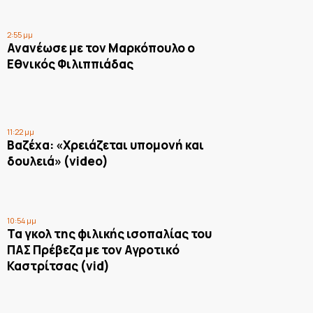
2:55 μμ
Ανανέωσε με τον Μαρκόπουλο ο
Εθνικός Φιλιππιάδας
11:22 μμ
Βαζέχα: «Χρειάζεται υπομονή και
δουλειά» (video)
10:54 μμ
Τα γκολ της φιλικής ισοπαλίας του
ΠΑΣ Πρέβεζα με τον Αγροτικό
Καστρίτσας (vid)