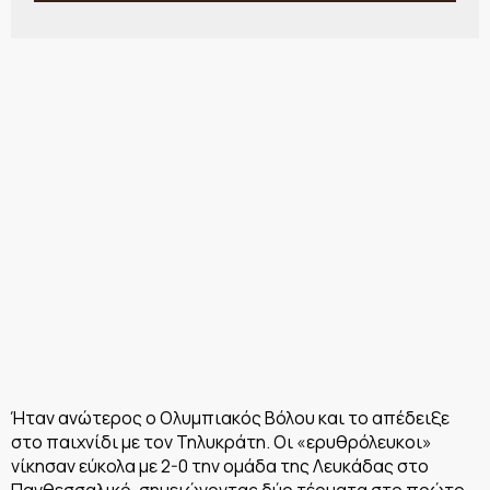
Ήταν ανώτερος ο Ολυμπιακός Βόλου και το απέδειξε
στο παιχνίδι με τον Τηλυκράτη. Οι «ερυθρόλευκοι»
νίκησαν εύκολα με 2-0 την ομάδα της Λευκάδας στο
Πανθεσσαλικό, σημειώνοντας δύο τέρματα στο πρώτο