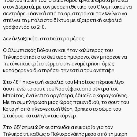
στον Δωματά, με τον μεσοεπιθετικό του Ολυμπιακού να
σεντράρει ιδανικά από τα αριστερά και τον Φλίγκο να
στέλνει τη μπάλα στα δίχτυα με εξαιρετική κεφαλιά,
γράφοντας το 2-0.
Δεν άλλαξε κάτι στο δεύτερο μέρος
Ο Ολυμπιακός Βόλου αν και ήταν καλύτερος του
Τηλυκράτη και στο δεύτερο ημίχρονο, δεν μπόρεσε να
πετύχει και τρίτο τέρμα στην αναμέτρηση, όμως,
κατάφερε να διατηρήσει την εστία του ανέπαφη.
Στο 48΄ η κοντινή κεφαλιά του Μπρίτος πέρασε λίγο
άουτ, ενώ το σουτ του Ναστέφσκι από σέντρα του
Μπρίτος, ένα λεπτό αργότερα, έδιωξε ο Καραγκούνης.
Με τη συμπλήρωση μιας ώρας παιχνιδιού, το σουτ του
Καταγή από πλεονεκτική θέση, βρήκε στο σώμα του
Σταύρου, καταλήγοντας κόρνερ.
Στο 65′ σημειώθηκε σπουδαία ευκαιρία για τον
Τηλυκράτη, καθώς ο Πολυχρονάκης μέσα από τη μικρή