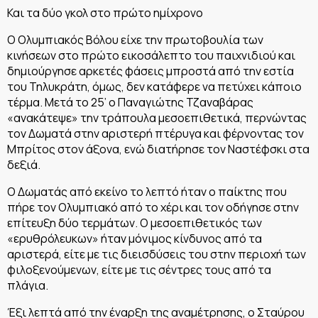
Και τα δύο γκολ στο πρώτο ημίχρονο
Ο Ολυμπιακός Βόλου είχε την πρωτοβουλία των
κινήσεων στο πρώτο εικοσάλεπτο του παιχνιδιού και
δημιούργησε αρκετές φάσεις μπροστά από την εστία
του Τηλυκράτη, όμως, δεν κατάφερε να πετύχει κάποιο
τέρμα. Μετά το 25’ ο Παναγιώτης Τζαναβάρας
«ανακάτεψε» την τράπουλα μεσοεπιθετικά, περνώντας
τον Δωματά στην αριστερή πτέρυγα και φέρνοντας τον
Μπρίτος στον άξονα, ενώ διατήρησε τον Ναστέφσκι στα
δεξιά.
Ο Δωματάς από εκείνο το λεπτό ήταν ο παίκτης που
πήρε τον Ολυμπιακό από το χέρι και τον οδήγησε στην
επίτευξη δύο τερμάτων. Ο μεσοεπιθετικός των
«ερυθρόλευκων» ήταν μόνιμος κίνδυνος από τα
αριστερά, είτε με τις διεισδύσεις του στην περιοχή των
φιλοξενούμενων, είτε με τις σέντρες τους από τα
πλάγια.
Έξι λεπτά από την έναρξη της αναμέτρησης, ο Σταύρου