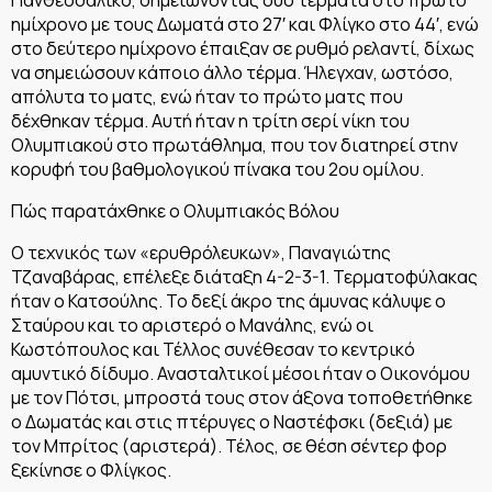
ημίχρονο με τους Δωματά στο 27′ και Φλίγκο στο 44′, ενώ
στο δεύτερο ημίχρονο έπαιξαν σε ρυθμό ρελαντί, δίχως
να σημειώσουν κάποιο άλλο τέρμα. Ήλεγχαν, ωστόσο,
απόλυτα το ματς, ενώ ήταν το πρώτο ματς που
δέχθηκαν τέρμα. Αυτή ήταν η τρίτη σερί νίκη του
Ολυμπιακού στο πρωτάθλημα, που τον διατηρεί στην
κορυφή του βαθμολογικού πίνακα του 2ου ομίλου.
Πώς παρατάχθηκε ο Ολυμπιακός Βόλου
Ο τεχνικός των «ερυθρόλευκων», Παναγιώτης
Τζαναβάρας, επέλεξε διάταξη 4-2-3-1. Τερματοφύλακας
ήταν ο Κατσούλης. Το δεξί άκρο της άμυνας κάλυψε ο
Σταύρου και το αριστερό ο Μανάλης, ενώ οι
Κωστόπουλος και Τέλλος συνέθεσαν το κεντρικό
αμυντικό δίδυμο. Ανασταλτικοί μέσοι ήταν ο Οικονόμου
με τον Πότσι, μπροστά τους στον άξονα τοποθετήθηκε
ο Δωματάς και στις πτέρυγες ο Ναστέφσκι (δεξιά) με
τον Μπρίτος (αριστερά). Τέλος, σε θέση σέντερ φορ
ξεκίνησε ο Φλίγκος.