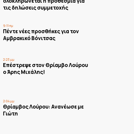
ολοκληρώνεται η προθεσμία για
τις δηλώσεις συμμετοχής
9:11 πμ
Πέντε νέες προσθήκες για τον
Αμβρακικό Βόνιτσας
2:23 μμ
Επέστρεψε στον Θρίαμβο Λούρου
ο Άρης Μιχάλης!
2:04 μμ
Θρίαμβος Λούρου: Ανανέωσε με
Γιώτη