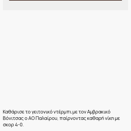
Καθάρισε το γειτονικό ντέρμπι με τον Αμβρακικό
Βόνιτσας ο ΑΟ Παλαίρου, παίρνοντας καθαρή νίκη με
σκορ 4-0.