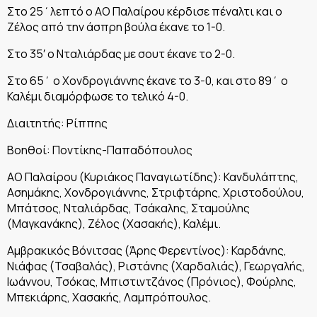
Στο 25΄λεπτό ο ΑΟ Παλαίρου κέρδισε πέναλτι και ο
Ζέλος από την άσπρη βούλα έκανε το 1-0.
Στο 35′ ο Νταλιάρδας με σουτ έκανε το 2-0.
Στο 65΄ ο Χονδρογιάννης έκανε το 3-0, και στο 89΄ ο
Καλέμι διαμόρφωσε το τελικό 4-0.
Διαιτητής: Ρίππης
Βοηθοί: Ποντίκης-Παπαδόπουλος
ΑΟ Παλαίρου (Κυριάκος Παναγιωτίδης): Κανδυλάπτης,
Ασημάκης, Χονδρογιάννης, Στριφτάρης, Χριστοδούλου,
Μπάτσος, Νταλιάρδας, Τσάκαλης, Σταμούλης
(Μαγκανάκης), Ζέλος (Χασακής), Καλέμι.
Αμβρακικός Βόνιτσας (Άρης Φερεντίνος): Καρδάνης,
Νιάφας (Τσαβαλάς), Ριστάνης (Χαρδαλιάς), Γεωργαλής,
Ιωάννου, Τσόκας, Μπιστιντζάνος (Πρόνιος), Φούρλης,
Μπεκιάρης, Χασακής, Λαμπρόπουλος.