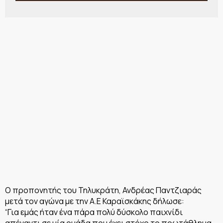
Ο προπονητής του Τηλυκράτη, Ανδρέας Παντζιαράς
μετά τον αγώνα με την Α.Ε Καραϊσκάκης δήλωσε:
“Για εμάς ήταν ένα πάρα πολύ δύσκολο παιχνίδι
απέναντι σε μία ομάδα που έχει στόχο το πρωτάθλημα.