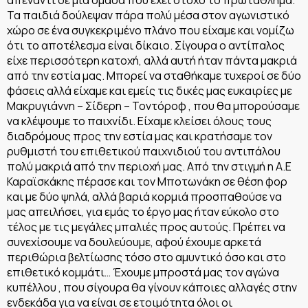
Τα παιδιά δούλεψαν πάρα πολύ μέσα στον αγωνιστικό
χώρο σε ένα συγκεκριμένο πλάνο που είχαμε και νομίζω
ότι το αποτέλεσμα είναι δίκαιο. Σίγουρα ο αντίπαλος
είχε περισσότερη κατοχή, αλλά αυτή ήταν πάντα μακριά
από την εστία μας. Μπορεί να σταθήκαμε τυχεροί σε δύο
φάσεις αλλά είχαμε και εμείς τις δικές μας ευκαιρίες με
Μακρυγιάννη – Σίδερη – Τοντόροφ , που θα μπορούσαμε
να κλέψουμε το παιχνίδι. Είχαμε κλείσει όλους τους
διαδρόμους προς την εστία μας και κρατήσαμε τον
ρυθμιστή του επιθετικού παιχνιδιού του αντιπάλου
πολύ μακριά από την περιοχή μας. Από την στιγμή η Α.Ε
Καραϊσκάκης πέρασε και τον Μποτωνάκη σε θέση φορ
και με δύο ψηλά, αλλά βαριά κορμιά προσπαθούσε να
μας απειλήσει, για εμάς το έργο μας ήταν εύκολο στο
τέλος με τις μεγάλες μπαλιές προς αυτούς. Πρέπει να
συνεχίσουμε να δουλεύουμε, αφού έχουμε αρκετά
περιθώρια βελτίωσης τόσο στο αμυντικό όσο και στο
επιθετικό κομμάτι… Έχουμε μπροστά μας τον αγώνα
κυπέλλου , που σίγουρα θα γίνουν κάποιες αλλαγές στην
ενδεκάδα για να είναι σε ετοιμότητα όλοι οι