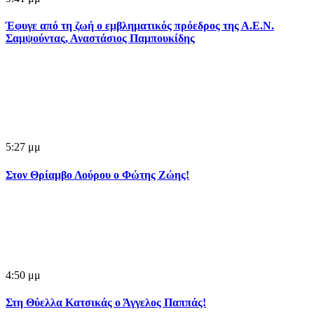
Έφυγε από τη ζωή ο εμβληματικός πρόεδρος της Α.Ε.Ν.
Σαμψούντας, Αναστάσιος Παμπουκίδης
5:27 μμ
Στον Θρίαμβο Λούρου ο Φώτης Ζώης!
4:50 μμ
Στη Θύελλα Κατσικάς ο Άγγελος Παππάς!