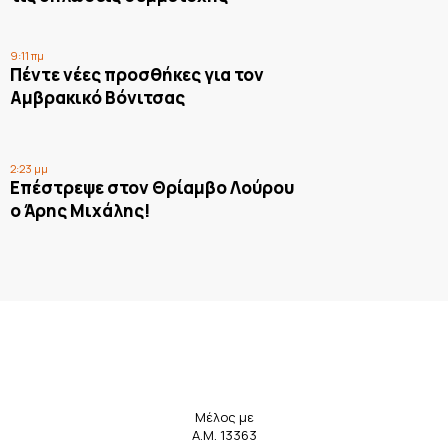
9:11 πμ
Πέντε νέες προσθήκες για τον
Αμβρακικό Βόνιτσας
2:23 μμ
Επέστρεψε στον Θρίαμβο Λούρου
ο Άρης Μιχάλης!
Μέλος με
Α.Μ. 13363