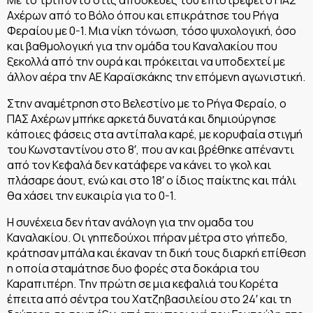
Με το τρίποντο στις αποσκευές του επιστρέφει ο ΠΑΣ
Αχέρων από το Βόλο όπου και επικράτησε του Ρήγα
Φεραίου με 0-1. Μια νίκη τόνωση, τόσο ψυχολογική, όσο
και βαθμολογική για την ομάδα του Καναλακίου που
ξεκολλά από την ουρά και πρόκειται να υποδεχτεί με
άλλον αέρα την ΑΕ Καραϊσκάκης την επόμενη αγωνιστική.
Στην αναμέτρηση στο Βελεστίνο με το Ρήγα Φεραίο, ο
ΠΑΣ Αχέρων μπήκε αρκετά δυνατά και δημιούργησε
κάποιες φάσεις στα αντίπαλα καρέ, με κορυφαία στιγμή
του Κωνσταντίνου στο 8′, που αν και βρέθηκε απέναντι
από τον Κεφαλά δεν κατάφερε να κάνει το γκολ και
πλάσαρε άουτ, ενώ και στο 18′ ο ίδιος παίκτης και πάλι
θα χάσει την ευκαιρία για το 0-1.
Η συνέχεια δεν ήταν ανάλογη για την ομαδα του
Καναλακίου. Οι γηπεδούχοι πήραν μέτρα στο γήπεδο,
κράτησαν μπάλα και έκαναν τη δική τους διαρκή επίθεση
η οποία σταμάτησε δυο φορές στα δοκάρια του
Καραπιπέρη. Την πρώτη σε μια κεφαλιά του Κορέτα
έπειτα από σέντρα του Χατζηβασιλείου στο 24′ και τη