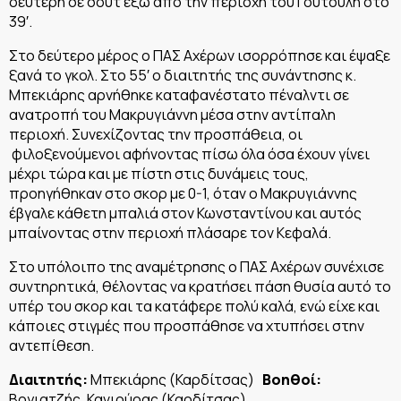
δεύτερη σε σουτ έξω από την περιοχή του Γουτούλη στο
39′.
Στο δεύτερο μέρος ο ΠΑΣ Αχέρων ισορρόπησε και έψαξε
ξανά το γκολ. Στο 55′ ο διαιτητής της συνάντησης κ.
Μπεκιάρης αρνήθηκε καταφανέστατο πέναλντι σε
ανατροπή του Μακρυγιάννη μέσα στην αντίπαλη
περιοχή. Συνεχίζοντας την προσπάθεια, οι
φιλοξενούμενοι αφήνοντας πίσω όλα όσα έχουν γίνει
μέχρι τώρα και με πίστη στις δυνάμεις τους,
προηγήθηκαν στο σκορ με 0-1, όταν ο Μακρυγιάννης
έβγαλε κάθετη μπαλιά στον Κωνσταντίνου και αυτός
μπαίνοντας στην περιοχή πλάσαρε τον Κεφαλά.
Στο υπόλοιπο της αναμέτρησης ο ΠΑΣ Αχέρων συνέχισε
συντηρητικά, θέλοντας να κρατήσει πάση θυσία αυτό το
υπέρ του σκορ και τα κατάφερε πολύ καλά, ενώ είχε και
κάποιες στιγμές που προσπάθησε να χτυπήσει στην
αντεπίθεση.
Διαιτητής:
Μπεκιάρης (Καρδίτσας)
Βοηθοί:
Βογιατζής, Κανιούρας (Καρδίτσας)