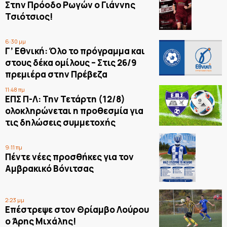
Στην Πρόοδο Ρωγών ο Γιάννης
Τσιότσιος!
6:30 μμ
Γ’ Εθνική: Όλο το πρόγραμμα και
στους δέκα ομίλους – Στις 26/9
πρεμιέρα στην Πρέβεζα
11:48 πμ
ΕΠΣ Π-Λ: Την Τετάρτη (12/8)
ολοκληρώνεται η προθεσμία για
τις δηλώσεις συμμετοχής
9:11 πμ
Πέντε νέες προσθήκες για τον
Αμβρακικό Βόνιτσας
2:23 μμ
Επέστρεψε στον Θρίαμβο Λούρου
ο Άρης Μιχάλης!