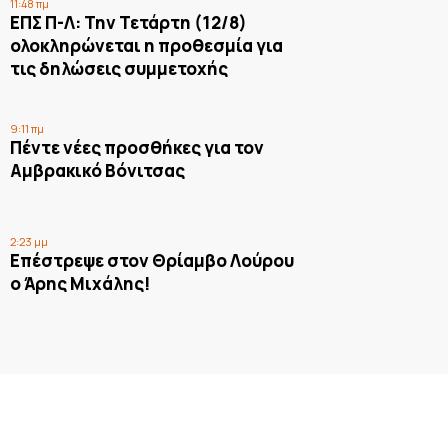
11:48 πμ
ΕΠΣ Π-Λ: Την Τετάρτη (12/8)
ολοκληρώνεται η προθεσμία για
τις δηλώσεις συμμετοχής
9:11 πμ
Πέντε νέες προσθήκες για τον
Αμβρακικό Βόνιτσας
2:23 μμ
Επέστρεψε στον Θρίαμβο Λούρου
ο Άρης Μιχάλης!