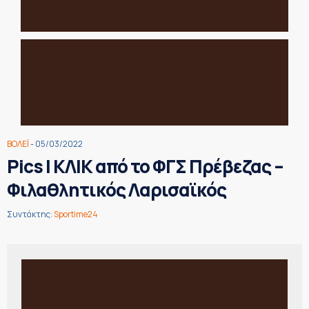
ΒΟΛΕΪ
- 05/03/2022
Pics | ΚΛΙΚ από το ΦΓΣ Πρέβεζας –
Φιλαθλητικός Λαρισαϊκός
Συντάκτης:
Sportime24