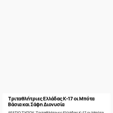
Τριταθλήτριες Ελλάδας Κ-17 οι Μπότα
Βάσια και Σάφη Διονυσία
ΔΕΛΤΙΟ ΤΥΠΟΥ Τριταθλήτριες Ελλάδας Κ-17 οι Μπότα