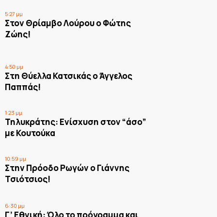
5:27 μμ
Στον Θρίαμβο Λούρου ο Φώτης
Ζώης!
4:50 μμ
Στη Θύελλα Κατσικάς ο Άγγελος
Παππάς!
1:23 μμ
Τηλυκράτης: Ενίσχυση στον “άσο”
με Κουτούκα
10:59 μμ
Στην Πρόοδο Ρωγών ο Γιάννης
Τσιότσιος!
6:30 μμ
Γ’ Εθνική: Όλο το πρόγραμμα και