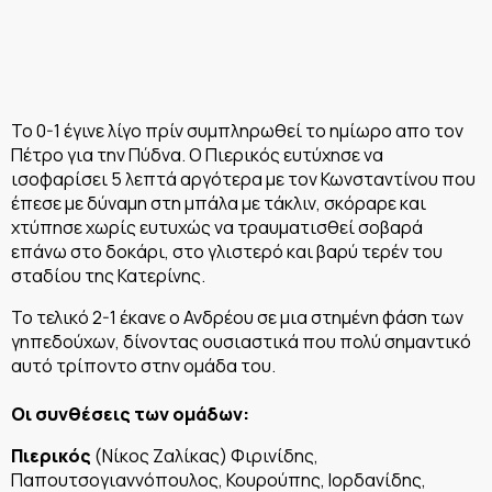
Το 0-1 έγινε λίγο πρίν συμπληρωθεί το ημίωρο απο τον
Πέτρο για την Πύδνα. Ο Πιερικός ευτύχησε να
ισοφαρίσει 5 λεπτά αργότερα με τον Κωνσταντίνου που
έπεσε με δύναμη στη μπάλα με τάκλιν, σκόραρε και
χτύπησε χωρίς ευτυχώς να τραυματισθεί σοβαρά
επάνω στο δοκάρι, στο γλιστερό και βαρύ τερέν του
σταδίου της Κατερίνης.
Το τελικό 2-1 έκανε ο Ανδρέου σε μια στημένη φάση των
γηπεδούχων, δίνοντας ουσιαστικά που πολύ σημαντικό
αυτό τρίποντο στην ομάδα του.
Οι συνθέσεις των ομάδων:
Πιερικός
(Νίκος Ζαλίκας) Φιρινίδης,
Παπουτσογιαννόπουλος, Κουρούπης, Ιορδανίδης,