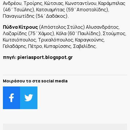
Ανδρέου, Τροίρης, Κώτσιας, Κωνσταντίνου, Καράμπελας
(46΄Τσιώλης), Κατσιαμήτας (59΄Αποστολίδης),
Παναγιωτίδης (54΄Δαδάκος).
Πύδνα Κίτρους
(Απόστολος Στύλος) Αλυσανδράτος,
Λαζαρίδης (75΄Χάμος), Κόλα (60΄Παυλίδης), Στούμπος,
Κωτσιόπουλος, Τρικαλόπουλος, Καραγκούνης,
Γελαδάρης, Πέτρο, Κυπαρίσσης, Σαβελίδης.
πηγή: pieriasport.blogspot.gr
Μοιράσου το στα social media