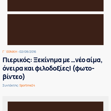
Γ΄ ΕΘΝΙΚΗ
- 02/08/2016
Πιερικός: Ξεκίνημα με …νέο αίμα,
όνειρα και φιλοδοξίες! (φωτο-
βίντεο)
Συντάκτης:
Sportime24