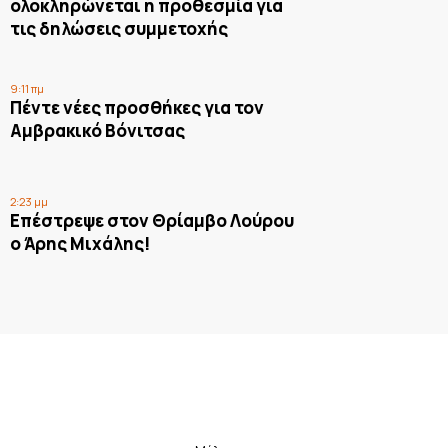
ολοκληρώνεται η προθεσμία για
τις δηλώσεις συμμετοχής
9:11 πμ
Πέντε νέες προσθήκες για τον
Αμβρακικό Βόνιτσας
2:23 μμ
Επέστρεψε στον Θρίαμβο Λούρου
ο Άρης Μιχάλης!