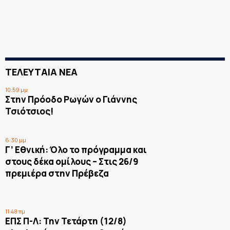
ΤΕΛΕΥΤΑΙΑ ΝΕΑ
10:59 μμ
Στην Πρόοδο Ρωγών ο Γιάννης
Τσιότσιος!
6:30 μμ
Γ’ Εθνική: Όλο το πρόγραμμα και
στους δέκα ομίλους – Στις 26/9
πρεμιέρα στην Πρέβεζα
11:48 πμ
ΕΠΣ Π-Λ: Την Τετάρτη (12/8)