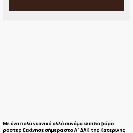
Με ένα πολύ νεανικό αλλά συνάμα ελπιδοφόρο
ρόστερ ξεκίνησε σήμερα στο Α΄ΔΑΚ της Κατερίνης