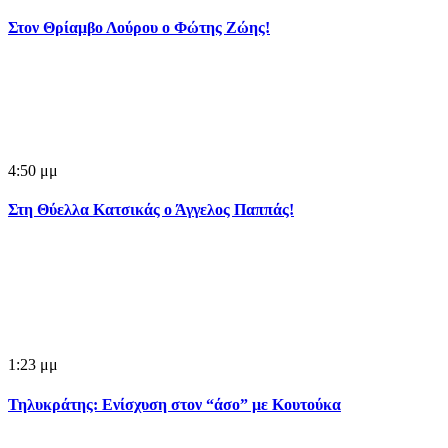
Στον Θρίαμβο Λούρου ο Φώτης Ζώης!
4:50 μμ
Στη Θύελλα Κατσικάς ο Άγγελος Παππάς!
1:23 μμ
Τηλυκράτης: Ενίσχυση στον “άσο” με Κουτούκα