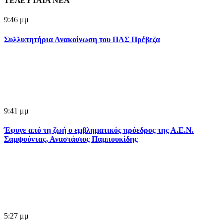
ΤΕΛΕΥΤΑΙΑ ΝΕΑ
9:46 μμ
Συλλυπητήρια Ανακοίνωση του ΠΑΣ Πρέβεζα
9:41 μμ
Έφυγε από τη ζωή ο εμβληματικός πρόεδρος της Α.Ε.Ν.
Σαμψούντας, Αναστάσιος Παμπουκίδης
5:27 μμ