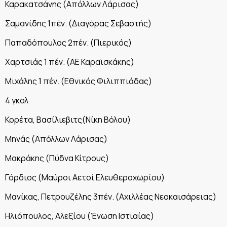
Καρακατσάνης (Απόλλων Λάρισας)
Σαμανίδης 1πέν. (Διαγόρας Σεβαστής)
Παπαδόπουλος 2πέν. (Πιερικός)
Χαρτσιάς 1 πέν. (ΑΕ Καραϊσκάκης)
Μιχάλης 1 πέν. (Εθνικός Φιλιππιάδας)
4 γκολ
Κορέτα, Βασίλιεβιτς(Νίκη Βόλου)
Μηνάς (Απόλλων Λάρισας)
Μακράκης (Πύδνα Κίτρους)
Γόρδιος (Μαύροι Αετοί Ελευθεροχωρίου)
Μανίκας, Πετρουζέλης 3πέν. (Αχιλλέας Νεοκαισάρειας)
Ηλιόπουλος, Αλεξίου (Ένωση Ιστιαίας)