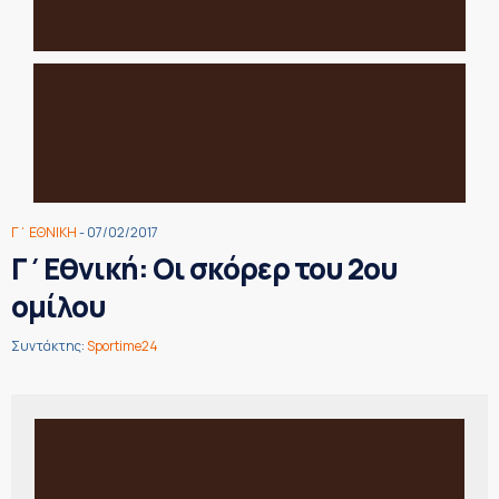
Γ΄ ΕΘΝΙΚΗ
- 07/02/2017
Γ΄Εθνική: Οι σκόρερ του 2ου
ομίλου
Συντάκτης:
Sportime24