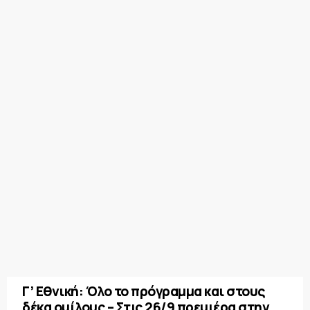
Γ’ Εθνική: Όλο το πρόγραμμα και στους
δέκα ομίλους – Στις 26/9 πρεμιέρα στην