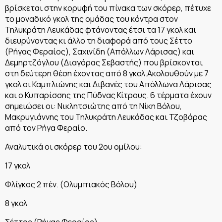
βρίσκεται στην κορυφή του πίνακα των σκόρερ, πέτυχε
το μοναδικό γκολ της ομάδας του κόντρα στον
Τηλυκράτη Λευκάδας φτάνοντας έτσι τα 17 γκολ και
διευρύνοντας κι άλλο τη διαφορά από τους Σέττο
(Ρήγας Φεραίος), Σαχινίδη (Απόλλων Λάρισας) και
Δεμηρτζόγλου (Διαγόρας Σεβαστής) που βρίσκονται
στη δεύτερη θέση έχοντας από 8 γκολ.Ακολουθούν με 7
γκολ οι Καμπλιώνης και Διβανές του Απόλλωνα Λάρισας
και ο Κυπαρίσσης της Πύδνας Κίτρους. 6 τέρματα έχουν
σημειώσει οι: Νικλητσιώτης από τη Νίκη Βόλου,
Μακρυγιάννης του Τηλυκράτη Λευκάδας και Τζοβάρας
από τον Ρήγα Φεραίο.
Αναλυτικά οι σκόρερ του 2ου ομίλου:
17 γκολ
Φλίγκος 2 πέν. (Ολυμπιακός Βόλου)
8 γκολ
Σέττος (Ρήγας Φεραίος)