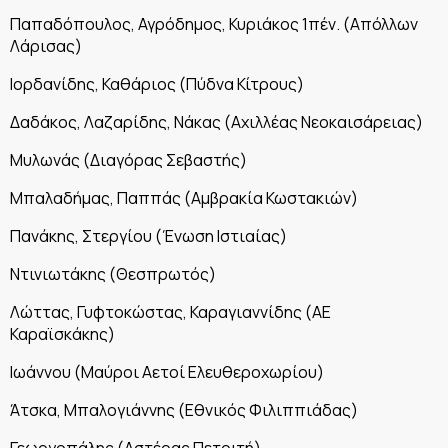
Παπαδόπουλος, Αγρόδημος, Κυριάκος 1πέν. (Απόλλων
Λάρισας)
Ιορδανίδης, Καθάριος (Πύδνα Κίτρους)
Δαδάκος, Λαζαρίδης, Νάκας (Αχιλλέας Νεοκαισάρειας)
Μυλωνάς (Διαγόρας Σεβαστής)
Μπαλαδήμας, Παππάς (Αμβρακία Κωστακιών)
Πανάκης, Στεργίου (Ένωση Ιστιαίας)
Ντινιωτάκης (Θεσπρωτός)
Λώττας, Γυφτοκώστας, Καραγιαννίδης (ΑΕ
Καραϊσκάκης)
Ιωάννου (Μαύροι Αετοί Ελευθεροχωρίου)
Άτσκα, Μπαλογιάννης (Εθνικός Φιλιππιάδας)
Γεωργοπάλης (Αστέρας Πετριτή)