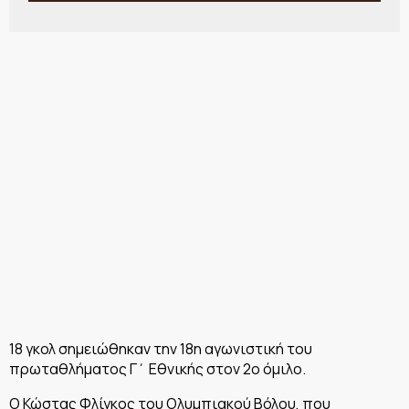
18 γκολ σημειώθηκαν την 18η αγωνιστική του
πρωταθλήματος Γ΄ Εθνικής στον 2ο όμιλο.
Ο Κώστας Φλίγκος του Ολυμπιακού Βόλου, που