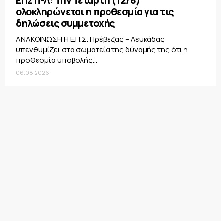
ΕΠΣ Π-Λ: Την Τετάρτη (12/8)
ολοκληρώνεται η προθεσμία για τις
δηλώσεις συμμετοχής
ΑΝΑΚΟΙΝΩΣΗ Η Ε.Π.Σ. Πρέβεζας – Λευκάδας
υπενθυμίζει στα σωματεία της δύναμής της ότι η
προθεσμία υποβολής...
06.08.2026