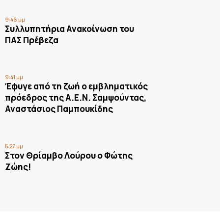
9:46 μμ
Συλλυπητήρια Ανακοίνωση του
ΠΑΣ Πρέβεζα
9:41 μμ
Έφυγε από τη ζωή ο εμβληματικός
πρόεδρος της Α.Ε.Ν. Σαμψούντας,
Αναστάσιος Παμπουκίδης
5:27 μμ
Στον Θρίαμβο Λούρου ο Φώτης
Ζώης!