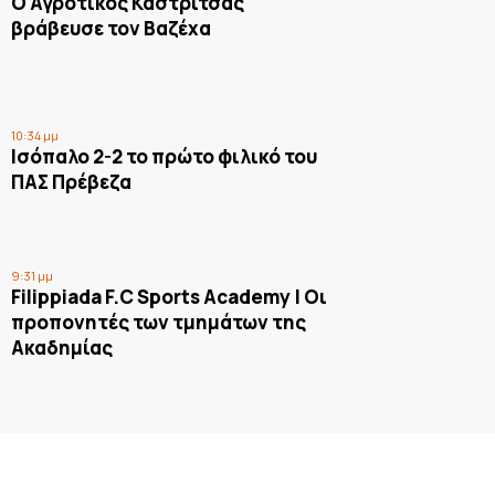
Ο Αγροτικός Καστρίτσας
βράβευσε τον Βαζέχα
10:34 μμ
Ισόπαλο 2-2 το πρώτο φιλικό του
ΠΑΣ Πρέβεζα
9:31 μμ
Filippiada F.C Sports Academy | Οι
προπονητές των τμημάτων της
Ακαδημίας