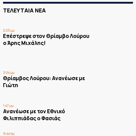
ΤΕΛΕΥΤΑΙΑ ΝΕΑ
2:23 μμ
Επέστρεψε στον Θρίαμβο Λούρου
ο Άρης Μιχάλης!
2:04 μμ
Θρίαμβος Λούρου: Ανανέωσε με
Γιώτη
1:47 μμ
Ανανέωσε με τον Εθνικό
Φιλιππιάδας ο Φασιάς
9:44 πμ