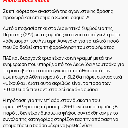
Photo credits Intime
Σε επ’ αόριστον αναστολή της αγωνιστικής δράσης
προχωρά και επίσημα η Super League 2!
Αυτό αποφασίστηκε στο Διοικητικό Συμβούλιο της
Πέμπτης (2/2) με τις ομάδες να είναι στα κάγκελα με το
«άδειασμα» του Λευτέρη Αυγενάκη για το τελικό ποσό
που θα δοθεί από τη φορολόγηση του στοιχήματος.
ΠΑΕ και διοργανώτρια είχαν κοινή γραμμή μετά την
ενημέρωση που υπήρξε από τον Λεωνίδα Λεουτσάκο για
το ραντεβού στο οποίο γνωστοποιήθηκε από τον
υφυπουργό Αθλητισμού ότι η SL2 θα πάρει ουσιαστικά
«ψίχουλα». Διότι αυτό ακριβώς είναι το ποσό των
70.000 ευρώ που αντιστοιχεί σε κάθε ομάδα.
Η πρόταση για την επ’ αόριστον διακοπή του
πρωταθλήματος πέρασε με 26-0, ενώ και οι ομάδες Β
παρότι δεν είχαν δικαίωμα ψήφου συντάχθηκαν με το
σύνολο της κατηγορίας στηρίζοντας την απόφαση να
σταματήσει η δράση μέχρι να βρεθεί λύση.