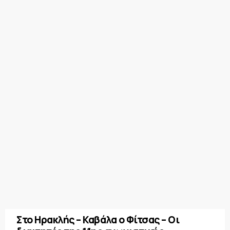
Στο Ηρακλής – Καβάλα ο Φίτσας – Οι