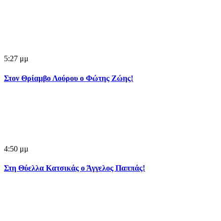
5:27 μμ
Στον Θρίαμβο Λούρου ο Φώτης Ζώης!
4:50 μμ
Στη Θύελλα Κατσικάς ο Άγγελος Παππάς!