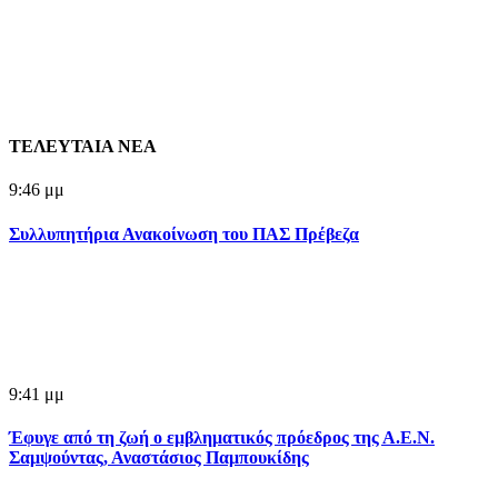
ΤΕΛΕΥΤΑΙΑ ΝΕΑ
9:46 μμ
Συλλυπητήρια Ανακοίνωση του ΠΑΣ Πρέβεζα
9:41 μμ
Έφυγε από τη ζωή ο εμβληματικός πρόεδρος της Α.Ε.Ν.
Σαμψούντας, Αναστάσιος Παμπουκίδης