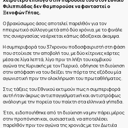
Χειρότερο επίλογο στην παρουσία του στον Εθνικό
Φιλιππιάδας δεν θα μπορούσε να φανταστεί ο
Ξενοφών Γήτας.
Ο βραχύσωμος άσος αποτελεί παρελθόν για τον
ηπειρωτικό σύλλογο μετά από δύο χρόνια, με το φινάλε
της συνεργασίας να έρχεται κάπως άδοξα και άκομψα.
Η συμπεριφορά του 37χρονου ποδοσφαιριστή στη φάση
που στοίχισε την αποβολή του, με δύο κίτρινες κάρτες
μέσα σε λίγα λεπτά, λίγο πριν τη λήξη του κομβικού
αγώνα της Κυριακής με τον Πιερικό, οδήγησε τη διοίκηση
στην απόφαση να του δείξει την πόρτα της εξόδου μία
αγωνιστική πριν την ολοκλήρωση του πρωταθλήματος.
Στις τάξεις του Εθνικού εκτιμούν πως η συμπεριφορά
αυτή ήταν άκρως αντιεπαγγελματική και αντιστρόφως
ανάλογη με την πορεία του παίκτη στα ελληνικά γήπεδα.
Έτσι, ειδοποιήθηκε από τη διοίκηση να μην πάρει μέρος
στην προπόνηση και, ουσιαστικά, να αποτελέσει
παρελθόν πριν τον αγώνα της χρονιάς με τον Δωτιέα