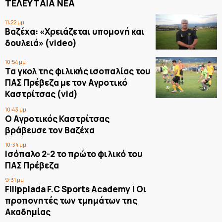
ΤΕΛΕΥΤΑΙΑ ΝΕΑ
11:22 μμ
Βαζέχα: «Χρειάζεται υπομονή και
δουλειά» (video)
10:54 μμ
Τα γκολ της φιλικής ισοπαλίας του
ΠΑΣ Πρέβεζα με τον Αγροτικό
Καστρίτσας (vid)
10:43 μμ
Ο Αγροτικός Καστρίτσας
βράβευσε τον Βαζέχα
10:34 μμ
Ισόπαλο 2-2 το πρώτο φιλικό του
ΠΑΣ Πρέβεζα
9:31 μμ
Filippiada F.C Sports Academy | Οι
προπονητές των τμημάτων της
Ακαδημίας