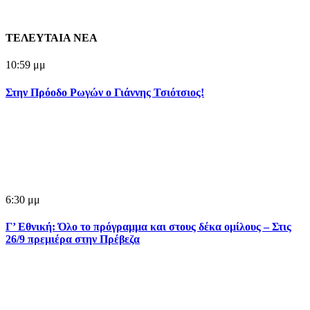
ΤΕΛΕΥΤΑΙΑ ΝΕΑ
10:59 μμ
Στην Πρόοδο Ρωγών ο Γιάννης Τσιότσιος!
6:30 μμ
Γ’ Εθνική: Όλο το πρόγραμμα και στους δέκα ομίλους – Στις
26/9 πρεμιέρα στην Πρέβεζα