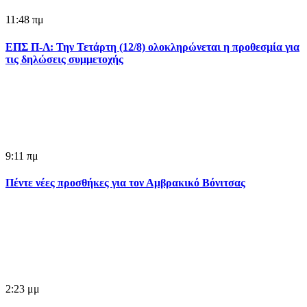
11:48 πμ
ΕΠΣ Π-Λ: Την Τετάρτη (12/8) ολοκληρώνεται η προθεσμία για
τις δηλώσεις συμμετοχής
9:11 πμ
Πέντε νέες προσθήκες για τον Αμβρακικό Βόνιτσας
2:23 μμ