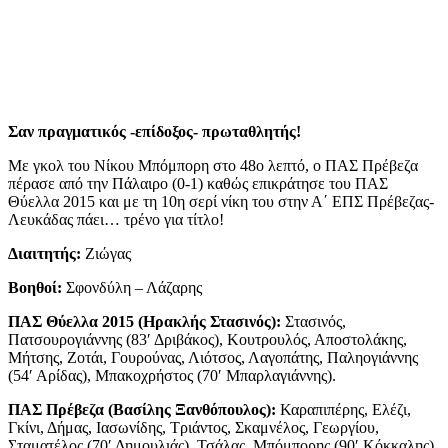
Σαν πραγματικός -επίδοξος- πρωταθλητής!
Με γκολ του Νίκου Μπόμπορη στο 48ο λεπτό, ο ΠΑΣ Πρέβεζα
πέρασε από την Πάλαιρο (0-1) καθώς επικράτησε του ΠΑΣ
Θύελλα 2015 και με τη 10η σερί νίκη του στην Α΄ ΕΠΣ Πρέβεζας-
Λευκάδας πάει… τρένο για τίτλο!
Διαιτητής:
Ζιώγας
Βοηθοί:
Σφονδύλη – Λάζαρης
ΠΑΣ Θύελλα 2015 (Ηρακλής Στασινός):
Στασινός,
Πατσουρογιάννης (83′ Δριβάκος), Κουτρουλός, Αποστολάκης,
Μήτσης, Ζοτάι, Γουρούνας, Λιότσος, Λαγοπάτης, Παληογιάννης
(54′ Αρίδας), Μπακοχρήστος (70′ Μπαρλαγιάννης).
ΠΑΣ Πρέβεζα (Βασίλης Ξανθόπουλος):
Καραπιπέρης, Ελέζι,
Γκίνι, Δήμας, Ιασωνίδης, Τριάντος, Σκαμνέλος, Γεωργίου,
Σταματέλος (70′ Δημουλιάς), Τσάλας, Μπόμπορης (90′ Κόκκαλης).