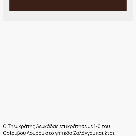
Ο Τηλυκράτης Λευκάδας επικράτησε με 1-0 του
Θρίαμβου Λούρου στο γήπεδο Ζαλόγγου και έτσι