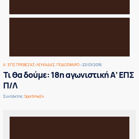
Α΄ΕΠΣ ΠΡΕΒΕΖΑΣ-ΛΕΥΚΑΔΑΣ
,
ΠΟΔΟΣΦΑΙΡΟ
- 22/01/2016
Τι θα δούμε: 18η αγωνιστική Α’ ΕΠΣ
Π/Λ
Συντάκτης:
Sportime24