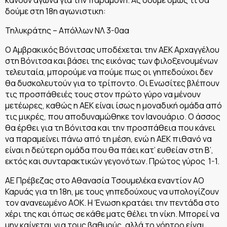
δούμε στη 18η αγωνιστικη:
Τηλυκράτης – Απόλλων ΝΛ 3-0αα
Ο Αμβρακικός Βόνιτσας υποδέχεται την ΑΕΚ Αρχαγγέλου
στη Βόνιτσα και βάσει της εικόνας των φιλοξενουμένων
τελευταία, μπορούμε να πούμε πως οι γηπεδούχοι δεν
θα δυσκολευτούν για το τρίποντο. Οι Ενωσίτες βλέπουν
τις προσπάθειές τους στον πρώτο γύρο να μένουν
μετέωρες, καθώς η ΑΕΚ είναι ίσως η μοναδική ομάδα από
τις μικρές, που αποδυναμώθηκε τον Ιανουάριο. Ο άσσος
θα έρθει για τη Βόνιτσα και την προσπάθεια που κάνει
να παραμείνει πάνω από τη μέση, ενώ η ΑΕΚ πιθανό να
είναι η δεύτερη ομάδα που θα πάει κατ’ ευθείαν στη Β’,
εκτός και συνταρακτικών γεγονότων. Πρώτος γύρος 1-1.
ΑΕ Πρέβεζας στο Αθανασία Τσουμελέκα εναντίον ΑΟ
Καρυάς για τη 18η, με τους γηπεδούχους να υπολογίζουν
τον ανανεωμένο ΑΟΚ. Η Ένωση κρατάει την πεντάδα στο
χέρι της και όπως σε κάθε ματς θέλει τη νίκη. Μπορεί να
μην καίγεται για τους βαθμούς, αλλά το γόητρο είναι