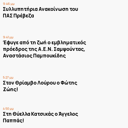
9:46 μμ
Συλλυπητήρια Ανακοίνωση του
ΠΑΣ Πρέβεζα
9:41 μμ
Έφυγε από τη ζωή ο εμβληματικός
πρόεδρος της Α.Ε.Ν. Σαμψούντας,
Αναστάσιος Παμπουκίδης
5:27 μμ
Στον Θρίαμβο Λούρου ο Φώτης
Ζώης!
4:50 μμ
Στη Θύελλα Κατσικάς ο Άγγελος
Παππάς!