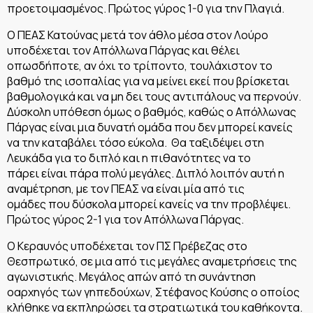
προετοιμασμένος. Πρώτος γύρος 1-0 για την Πλαγιά.
Ο ΠΕΑΣ Κατούνας μετά τον άθλο μέσα στον Λούρο
υποδέχεται τον Απόλλωνα Πάργας και θέλει
οπωσδήποτε, αν όχι το τρίποντο, τουλάχιστον το
βαθμό της ισοπαλίας για να μείνει εκεί που βρίσκεται
βαθμολογικά και να μη δει τους αντιπάλους να περνούν.
Δύσκολη υπόθεση όμως ο βαθμός, καθώς ο Απόλλωνας
Πάργας είναι μια δυνατή ομάδα που δεν μπορεί κανείς
να την καταβάλει τόσο εύκολα. Θα ταξιδέψει στη
Λευκάδα για το διπλό και η πιθανότητες να το
πάρει είναι πάρα πολύ μεγάλες. Διπλό λοιπόν αυτή η
αναμέτρηση, με τον ΠΕΑΣ να είναι μία από τις
ομάδες που δύσκολα μπορεί κανείς να την προβλέψει.
Πρώτος γύρος 2-1 για τον Απόλλωνα Πάργας.
Ο Κεραυνός υποδέχεται τον ΠΣ Πρέβεζας στο
Θεσπρωτικό, σε μια από τις μεγάλες αναμετρήσεις της
αγωνιστικής. Μεγάλος απών από τη συνάντηση
οαρχηγός των γηπεδούχων, Στέφανος Κούσης ο οποίος
κλήθηκε να εκπληρώσει τα στρατιωτικά του καθήκοντα.