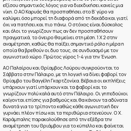
εξίσου σημαντικός λόγος για να διεκδικήσει κανείς μια
νίκη. Ο ΑΟ Καρυάς θα προσπαθήσει στο Β’ γύρο να
καλύψει όσο μπορεί τη διαφορά από τη δεκάδα και γιατί
όχι να πατήσει και πιο πάνω. Ο στόχος είναι δύσκολος
και όλοι το γνωρίζουν πως αν δεν προσπαθήσουν
πραγματικά, το όνειρο θα μείνει στη μέση. 1 Χ 2 στην
αναμέτρηση, καθώς θα παίξει σημαντικό ρόλο η μέρα η
οποία θα βρεθούν οι δυο τους, σε συνδυασμό με τον
αγωνιστικό χώρο. Πρώτος γύρος 1-4 για την Ένωση.
ΑΟ Παλαίρου και Θρίαμβος Λούρου συγκρούονται το
Σάββατο στην Πάλαιρο, με τη λογική να δίνει φαβορί τον
Θρίαμβο του Βαγγέλη Γκαρτζονίκα. Βέβαια οι εκπλήξεις
υπάρχουν γιατί υπάρχουν και τα φαβορί και το
γνωρίζουν πολύ καλά αυτό στην Πάλαιρο. Οι γηπεδούχοι
καίγονται επίσης για βαθμούς και θα κάνουν τα αδύνατα
δυνατά για το τρίποντο καθώς κάθε αγωνιστική δεν
γυρνάει πλέον πίσω και τα περιθώρια στενεύουν. Ο Χ.
Καράμπαλης παρακολούθησε από την εξέδρα την
αναμέτρηση του Θριάμβου για το κύπελλο και φαίνεται