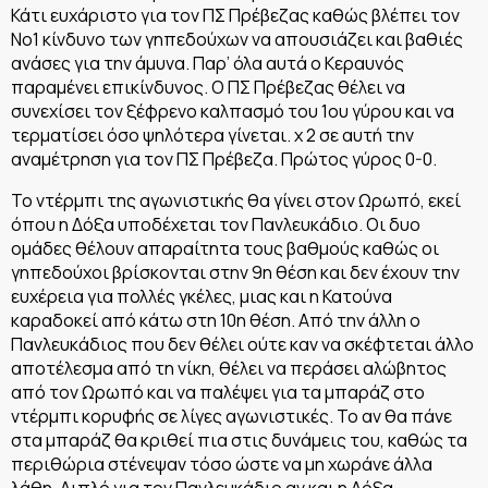
Κάτι ευχάριστο για τον ΠΣ Πρέβεζας καθώς βλέπει τον
Νο1 κίνδυνο των γηπεδούχων να απουσιάζει και βαθιές
ανάσες για την άμυνα. Παρ’ όλα αυτά ο Κεραυνός
παραμένει επικίνδυνος. Ο ΠΣ Πρέβεζας θέλει να
συνεχίσει τον ξέφρενο καλπασμό του 1ου γύρου και να
τερματίσει όσο ψηλότερα γίνεται. χ 2 σε αυτή την
αναμέτρηση για τον ΠΣ Πρέβεζα. Πρώτος γύρος 0-0.
Το ντέρμπι της αγωνιστικής θα γίνει στον Ωρωπό, εκεί
όπου η Δόξα υποδέχεται τον Πανλευκάδιο. Οι δυο
ομάδες θέλουν απαραίτητα τους βαθμούς καθώς οι
γηπεδούχοι βρίσκονται στην 9η θέση και δεν έχουν την
ευχέρεια για πολλές γκέλες, μιας και η Κατούνα
καραδοκεί από κάτω στη 10η θέση. Από την άλλη ο
Πανλευκάδιος που δεν θέλει ούτε καν να σκέφτεται άλλο
αποτέλεσμα από τη νίκη, θέλει να περάσει αλώβητος
από τον Ωρωπό και να παλέψει για τα μπαράζ στο
ντέρμπι κορυφής σε λίγες αγωνιστικές. Το αν θα πάνε
στα μπαράζ θα κριθεί πια στις δυνάμεις του, καθώς τα
περιθώρια στένεψαν τόσο ώστε να μη χωράνε άλλα
λάθη. Διπλό για τον Πανλευκάδιο αν και η Δόξα