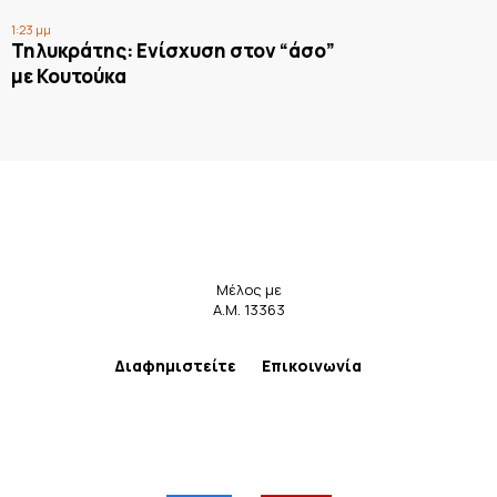
1:23 μμ
Τηλυκράτης: Ενίσχυση στον “άσο”
με Κουτούκα
Μέλος με
Α.Μ. 13363
Διαφημιστείτε
Επικοινωνία