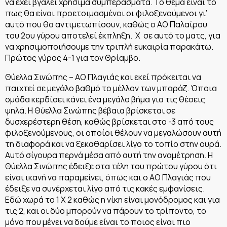
να έχει βγάλει χρήσιμα συμπεράσματα. Το θέμα είναι το
πως θα είναι προετοιμασμένοι οι φιλοξενούμενοι γι’
αυτό που θα αντιμετωπίσουν, καθώς ο ΑΟ Παλαίρου
του 2ου γύρου αποτελεί έκπληξη. Χ σε αυτό το ματς, για
να χρησιμοποιήσουμε την τριπλή ευκαιρία παρακάτω.
Πρώτος γύρος 4-1 για τον Θρίαμβο.
Θύελλα Σινώπης – ΑΟ Πλαγιάς και εκεί πρόκειται να
παιχτεί σε μεγάλο βαθμό το μέλλον των μπαράζ. Όποια
ομάδα κερδίσει κάνει ένα μεγάλο βήμα για τις θέσεις
ψηλά. Η Θύελλα Σινώπης βέβαια βρίσκεται σε
δυσχερέστερη θέση, καθώς βρίσκεται στο -3 από τους
φιλοξενούμενους, οι οποίοι θέλουν να μεγαλώσουν αυτή
τη διαφορά και να ξεκαθαρίσει λίγο το τοπίο στην ουρά.
Αυτό σίγουρα περνά μέσα από αυτή την αναμέτρηση. Η
Θύελλα Σινώπης έδειξε στα τέλη του πρώτου γύρου ότι
είναι ικανή να παραμείνει, όπως και ο ΑΟ Πλαγιάς που
έδειξε να συνέρχεται λίγο από τις κακές εμφανίσεις.
Εδώ χωρά το 1 Χ 2 καθώς η νίκη είναι μονόδρομος και για
τις 2, και οι δύο μπορούν να πάρουν το τρίποντο, το
μόνο που μένει να δούμε είναι το ποιος είναι πιο