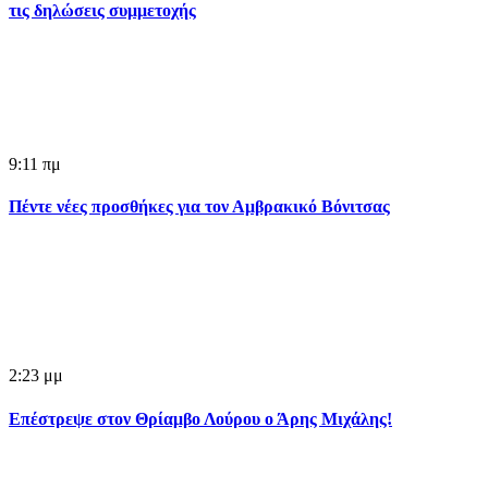
τις δηλώσεις συμμετοχής
9:11 πμ
Πέντε νέες προσθήκες για τον Αμβρακικό Βόνιτσας
2:23 μμ
Επέστρεψε στον Θρίαμβο Λούρου ο Άρης Μιχάλης!