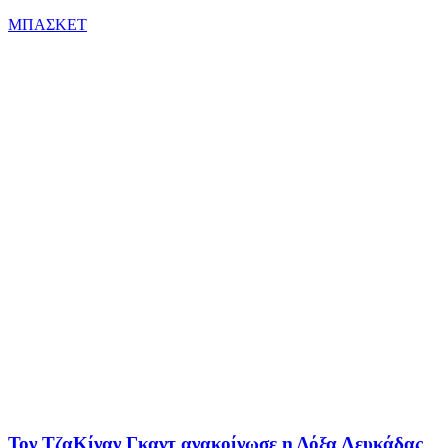
ΜΠΑΣΚΕΤ
Τον ΤζαΚίναν Γκαντ ανακοίνωσε η Δόξα Λευκάδας