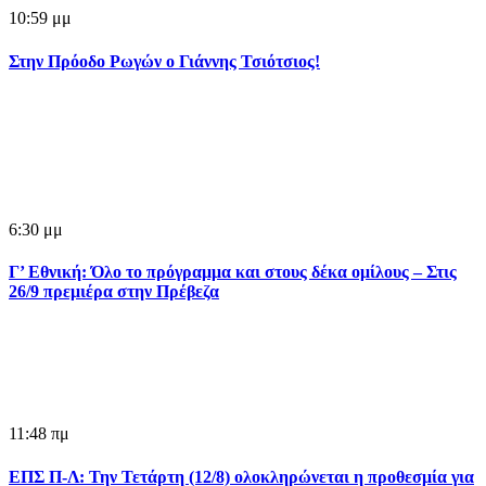
10:59 μμ
Στην Πρόοδο Ρωγών ο Γιάννης Τσιότσιος!
6:30 μμ
Γ’ Εθνική: Όλο το πρόγραμμα και στους δέκα ομίλους – Στις
26/9 πρεμιέρα στην Πρέβεζα
11:48 πμ
ΕΠΣ Π-Λ: Την Τετάρτη (12/8) ολοκληρώνεται η προθεσμία για