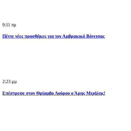
9:11 πμ
Πέντε νέες προσθήκες για τον Αμβρακικό Βόνιτσας
2:23 μμ
Επέστρεψε στον Θρίαμβο Λούρου ο Άρης Μιχάλης!