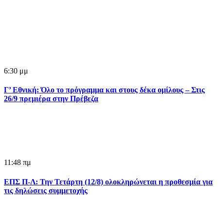
6:30 μμ
Γ’ Εθνική: Όλο το πρόγραμμα και στους δέκα ομίλους – Στις
26/9 πρεμιέρα στην Πρέβεζα
11:48 πμ
ΕΠΣ Π-Λ: Την Τετάρτη (12/8) ολοκληρώνεται η προθεσμία για
τις δηλώσεις συμμετοχής