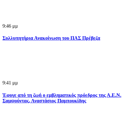
9:46 μμ
Συλλυπητήρια Ανακοίνωση του ΠΑΣ Πρέβεζα
9:41 μμ
Έφυγε από τη ζωή ο εμβληματικός πρόεδρος της Α.Ε.Ν.
Σαμψούντας, Αναστάσιος Παμπουκίδης