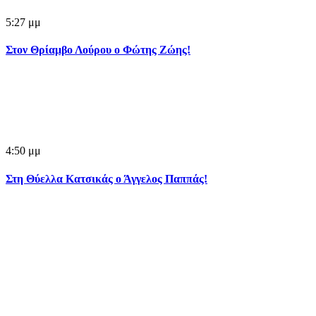
5:27 μμ
Στον Θρίαμβο Λούρου ο Φώτης Ζώης!
4:50 μμ
Στη Θύελλα Κατσικάς ο Άγγελος Παππάς!