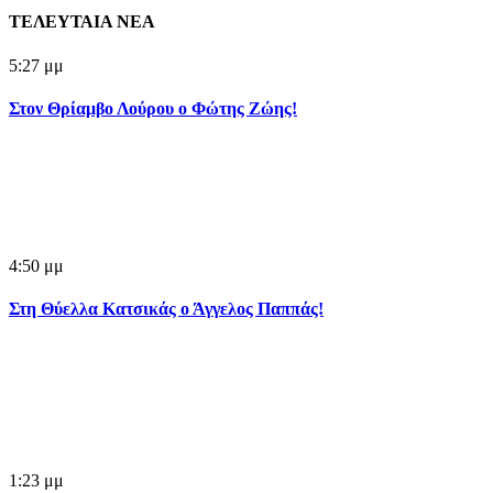
ΤΕΛΕΥΤΑΙΑ ΝΕΑ
5:27 μμ
Στον Θρίαμβο Λούρου ο Φώτης Ζώης!
4:50 μμ
Στη Θύελλα Κατσικάς ο Άγγελος Παππάς!
1:23 μμ