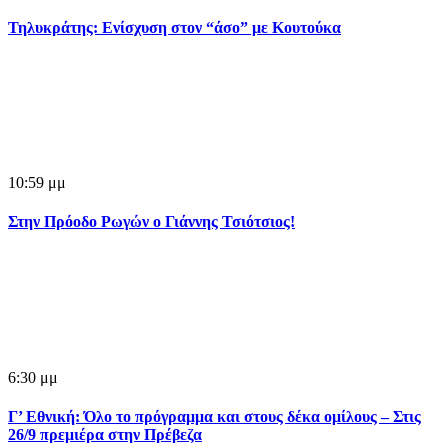
Τηλυκράτης: Ενίσχυση στον “άσο” με Κουτούκα
10:59 μμ
Στην Πρόοδο Ρωγών ο Γιάννης Τσιότσιος!
6:30 μμ
Γ’ Εθνική: Όλο το πρόγραμμα και στους δέκα ομίλους – Στις
26/9 πρεμιέρα στην Πρέβεζα