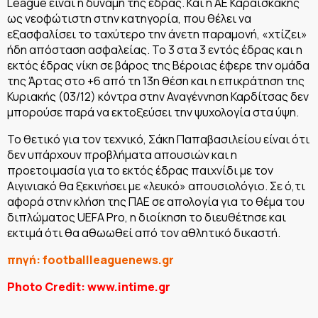
League είναι η δύναμη της έδρας. Και η ΑΕ Καραϊσκάκης
ως νεοφώτιστη στην κατηγορία, που θέλει να
εξασφαλίσει το ταχύτερο την άνετη παραμονή, «χτίζει»
ήδη απόσταση ασφαλείας. Το 3 στα 3 εντός έδρας και η
εκτός έδρας νίκη σε βάρος της Βέροιας έφερε την ομάδα
της Άρτας στο +6 από τη 13η θέση και η επικράτηση της
Κυριακής (03/12) κόντρα στην Αναγέννηση Καρδίτσας δεν
μπορούσε παρά να εκτοξεύσει την ψυχολογία στα ύψη.
Το θετικό για τον τεχνικό, Σάκη Παπαβασιλείου είναι ότι
δεν υπάρχουν προβλήματα απουσιών και η
προετοιμασία για το εκτός έδρας παιχνίδι με τον
Αιγινιακό θα ξεκινήσει με «λευκό» απουσιολόγιο. Σε ό,τι
αφορά στην κλήση της ΠΑΕ σε απολογία για το θέμα του
διπλώματος UEFA Pro, η διοίκηση το διευθέτησε και
εκτιμά ότι θα αθωωθεί από τον αθλητικό δικαστή.
πηγή: footballleaguenews.gr
Photo Credit: www.intime.gr