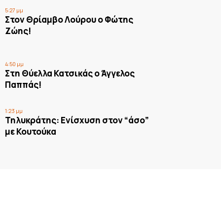
5:27 μμ
Στον Θρίαμβο Λούρου ο Φώτης
Ζώης!
4:50 μμ
Στη Θύελλα Κατσικάς ο Άγγελος
Παππάς!
1:23 μμ
Τηλυκράτης: Ενίσχυση στον “άσο”
με Κουτούκα