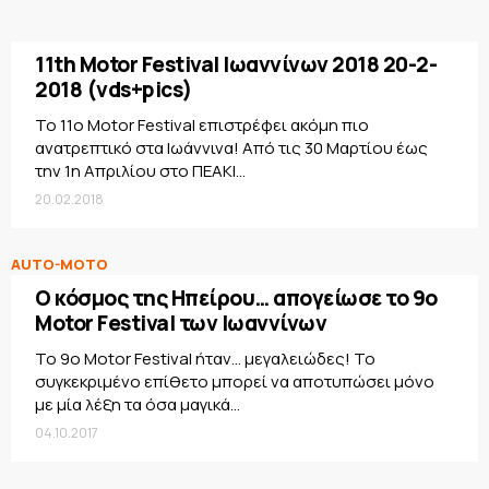
11th Motor Festival Ιωαννίνων 2018 20-2-
2018 (vds+pics)
To 11o Motor Festival επιστρέφει ακόμη πιο
ανατρεπτικό στα Ιωάννινα! Από τις 30 Μαρτίου έως
την 1η Απριλίου στο ΠΕΑΚΙ...
20.02.2018
AUTO-MOTO
Ο κόσμος της Ηπείρου… απογείωσε το 9ο
Motor Festival των Ιωαννίνων
Το 9o Motor Festival ήταν… μεγαλειώδες! Το
συγκεκριμένο επίθετο μπορεί να αποτυπώσει μόνο
με μία λέξη τα όσα μαγικά...
04.10.2017