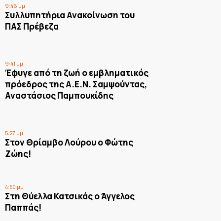
9:46 μμ
Συλλυπητήρια Ανακοίνωση του
ΠΑΣ Πρέβεζα
9:41 μμ
Έφυγε από τη ζωή ο εμβληματικός
πρόεδρος της Α.Ε.Ν. Σαμψούντας,
Αναστάσιος Παμπουκίδης
5:27 μμ
Στον Θρίαμβο Λούρου ο Φώτης
Ζώης!
4:50 μμ
Στη Θύελλα Κατσικάς ο Άγγελος
Παππάς!