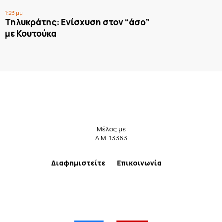
1:23 μμ
Τηλυκράτης: Ενίσχυση στον “άσο”
με Κουτούκα
Μέλος με
Α.Μ. 13363
Διαφημιστείτε
Επικοινωνία