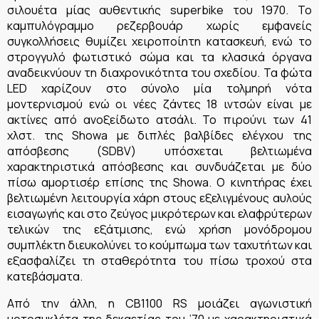
σιλουέτα μίας αυθεντικής superbike του 1970. Το
καμπυλόγραμμο ρεζερβουάρ χωρίς εμφανείς
συγκολλήσεις θυμίζει χειροποίητη κατασκευή, ενώ το
στρογγυλό φωτιστικό σώμα και τα κλασικά όργανα
αναδεικνύουν τη διαχρονικότητα του σχεδίου. Τα φώτα
LED χαρίζουν στο σύνολο μία τολμηρή νότα
μοντερνισμού ενώ οι νέες ζάντες 18 ιντσών είναι με
ακτίνες από ανοξείδωτο ατσάλι. Το πιρούνι των 41
χλστ. της Showa με διπλές βαλβίδες ελέγχου της
απόσβεσης (SDBV) υπόσχεται βελτιωμένα
χαρακτηριστικά απόσβεσης και συνδυάζεται με δύο
πίσω αμορτισέρ επίσης της Showa. Ο κινητήρας έχει
βελτιωμένη λειτουργία χάρη στους εξελιγμένους αυλούς
εισαγωγής και στο ζεύγος μικρότερων και ελαφρύτερων
τελικών της εξάτμισης, ενώ χρήση μονόδρομου
συμπλέκτη διευκολύνει το κούμπωμα των ταχυτήτων και
εξασφαλίζει τη σταθερότητα του πίσω τροχού στα
κατεβάσματα.
Από την άλλη, η CB1100 RS μοιάζει αγωνιστική
μοτοσυκλέτα της δεκαετίας του ’70 με χαρακτηριστικά