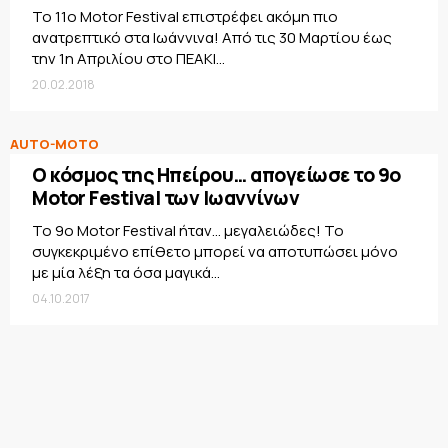
To 11o Motor Festival επιστρέφει ακόμη πιο
ανατρεπτικό στα Ιωάννινα! Από τις 30 Μαρτίου έως
την 1η Απριλίου στο ΠΕΑΚΙ...
20.02.2018
AUTO-MOTO
Ο κόσμος της Ηπείρου… απογείωσε το 9ο
Motor Festival των Ιωαννίνων
Το 9o Motor Festival ήταν… μεγαλειώδες! Το
συγκεκριμένο επίθετο μπορεί να αποτυπώσει μόνο
με μία λέξη τα όσα μαγικά...
04.10.2017